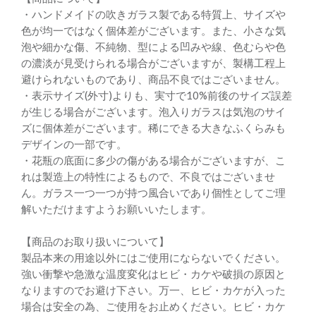
・ハンドメイドの吹きガラス製である特質上、サイズや
色が均一ではなく個体差がございます。また、小さな気
泡や細かな傷、不純物、型による凹みや線、色むらや色
の濃淡が見受けられる場合がございますが、製構工程上
避けられないものであり、商品不良ではございません。
・表示サイズ(外寸)よりも、実寸で10%前後のサイズ誤差
が生じる場合がございます。泡入りガラスは気泡のサイ
ズに個体差がございます。稀にできる大きなふくらみも
デザインの一部です。
・花瓶の底面に多少の傷がある場合がございますが、こ
れは製造上の特性によるもので、不良ではございませ
ん。ガラス一つ一つが持つ風合いであり個性としてご理
解いただけますようお願いいたします。
【商品のお取り扱いについて】
製品本来の用途以外にはご使用にならないでください。
強い衝撃や急激な温度変化はヒビ・カケや破損の原因と
なりますのでお避け下さい。万一、ヒビ・カケが入った
場合は安全の為、ご使用をお止めください。ヒビ・カケ