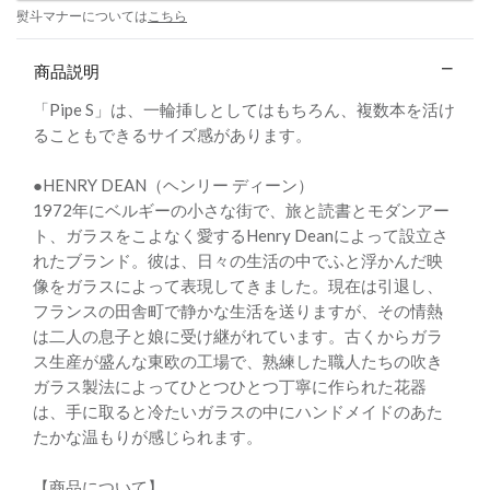
熨斗マナーについては
こちら
商品説明
「Pipe S」は、一輪挿しとしてはもちろん、複数本を活け
ることもできるサイズ感があります。
●HENRY DEAN（ヘンリー ディーン）
1972年にベルギーの小さな街で、旅と読書とモダンアー
ト、ガラスをこよなく愛するHenry Deanによって設立さ
れたブランド。彼は、日々の生活の中でふと浮かんだ映
像をガラスによって表現してきました。現在は引退し、
フランスの田舎町で静かな生活を送りますが、その情熱
は二人の息子と娘に受け継がれています。古くからガラ
ス生産が盛んな東欧の工場で、熟練した職人たちの吹き
ガラス製法によってひとつひとつ丁寧に作られた花器
は、手に取ると冷たいガラスの中にハンドメイドのあた
たかな温もりが感じられます。
【商品について】