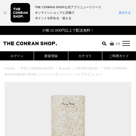
THE CONRAN SHOP公式アプリニューリリース
オンラインショップと店舗で
表示する
ポイントを貯める・使える
詳細検索はこちら
小物 15,000円以上で配送無料！
(
0
)
ログイン
新規登録
カテゴリ
ご利用ガイド
Home
/
THE CONRAN SHOP
/
brands
/
HENRY DEAN
/
THE CONRAN
SHOP HENRY DEAN（ヘンリーディーン）パイプ S ビジュー