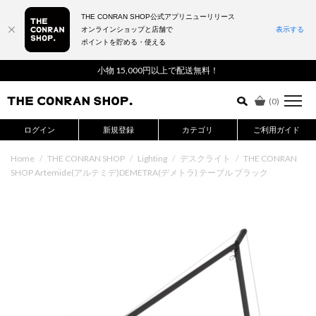
THE CONRAN SHOP公式アプリニューリリース
オンラインショップと店舗で
表示する
ポイントを貯める・使える
詳細検索はこちら
小物 15,000円以上で配送無料！
(
0
)
ログイン
新規登録
カテゴリ
ご利用ガイド
Home
/
THE CONRAN SHOP
/
Lighting
/
デスクライト
/
THE CONRAN
SHOP Artemide(アルテミデ)DEMETRA(デメトラ) テーブル ブラック