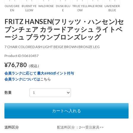
OLIVE GRE
BURNT YE
WILD ROSE
DUSK BLU
TRUE YELL
PALE ROSE
LAVENDER
EN
LLOW
E
OW
BLUE
FRITZ HANSEN(フリッツ・ハンセン)セ
ブンチェア カラードアッシュ ライトベ
ージュ ブラウンブロンズレッグ
7 CHAIR COLORED ASH LIGHT BEIGE BROWN BRONZE LEG
Product ID:50610457
¥76,780
（税込）
会員ランクに応じて 最大6980ポイント付与
会員ランクについては
こちら
数量
カートへ入れる
送料区分
配送料区分 ：2<<受注家具>>