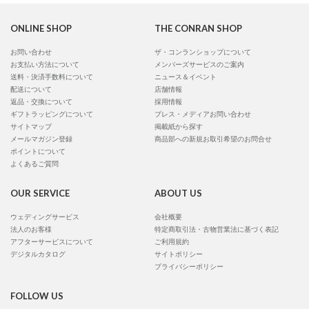
ONLINE SHOP
THE CONRAN SHOP
お問い合わせ
ザ・コンランショップについて
お支払い方法について
メンバーズサービスのご案内
送料・決済手数料について
ニュース＆イベント
配送について
店舗情報
返品・交換について
採用情報
ギフトラッピングについて
プレス・メディアお問い合わせ
サイトマップ
掲載紙から探す
メールマガジン登録
商品部への新規お取引希望のお問合せ
ポイントについて
よくあるご質問
OUR SERVICE
ABOUT US
ウェディングサービス
会社概要
法人のお客様
特定商取引法・古物営業法に基づく表記
アフターサービスについて
ご利用規約
デジタルカタログ
サイトポリシー
プライバシーポリシー
FOLLOW US