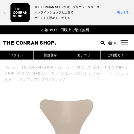
THE CONRAN SHOP公式アプリニューリリース
オンラインショップと店舗で
表示する
ポイントを貯める・使える
詳細検索はこちら
小物 15,000円以上で配送無料！
(
0
)
ログイン
新規登録
カテゴリ
ご利用ガイド
Home
/
THE CONRAN SHOP
/
brands
/
FRITZ HANSEN
/
THE CONRAN
SHOP FRITZ HANSEN(フリッツ・ハンセン)セブンチェア カラードアッシュ ラ
イトベージュ ブラウンブロンズレッグ