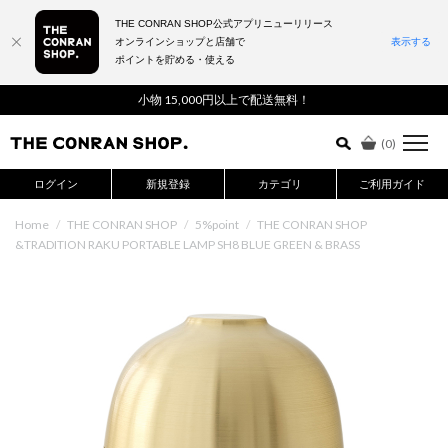
THE CONRAN SHOP公式アプリニューリリース
オンラインショップと店舗で
表示する
ポイントを貯める・使える
詳細検索はこちら
小物 15,000円以上で配送無料！
(
0
)
ログイン
新規登録
カテゴリ
ご利用ガイド
Home
/
THE CONRAN SHOP
/
5%point
/
THE CONRAN SHOP
&TRADITION RAKU PORTABLE LAMP SH8 BLUE GREEN & BRASS