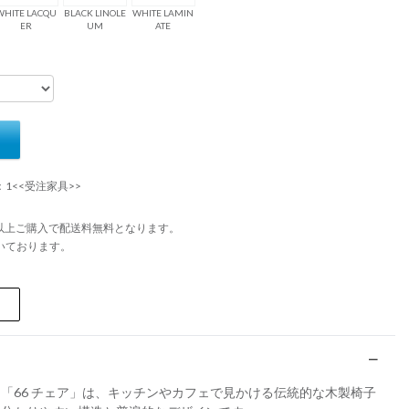
WHITE LACQU
BLACK LINOLE
WHITE LAMIN
ER
UM
ATE
：1<<受注家具>>
円以上ご購入で配送料無料となります。
いております。
「66 チェア」は、キッチンやカフェで見かける伝統的な木製椅子