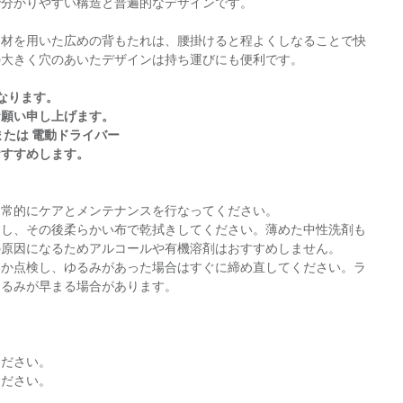
で分かりやすい構造と普遍的なデザインです。
チ材を用いた広めの背もたれは、腰掛けると程よくしなることで快
の大きく穴のあいたデザインは持ち運びにも便利です。
なります。
お願い申し上げます。
または 電動ドライバー
おすすめします。
日常的にケアとメンテナンスを行なってください。
きし、その後柔らかい布で乾拭きしてください。薄めた中性洗剤も
の原因になるためアルコールや有機溶剤はおすすめしません。
いか点検し、ゆるみがあった場合はすぐに締め直してください。ラ
ゆるみが早まる場合があります。
。
ください。
ください。