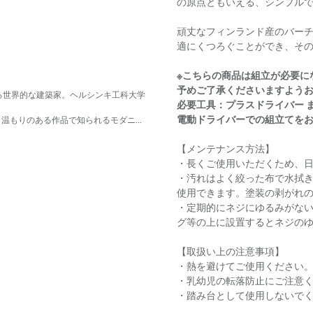
の原点ともいえる、シンプル
頑丈なフィンランド産のバー
適にくつろぐことができ、そ
※こちらの商品は組立が必要に
予めご了承くださいますよう
る世界的な建築家。ヘルシンキ工科大学
必要工具：プラスドライバー 
。
電動ドライバーでの組立てを
もりのある作品で知られるモダニ...
【メンテナンス方法】
・長くご使用いただくため、
・汚れはよく絞った布で水拭
使用できます。塗装の剥がれ
・定期的にネジにゆるみがな
グ等の上に設置するとネジの
【取扱い上の注意事項】
・熱を避けてご使用ください
・乳幼児の転落防止にご注意
・踏み台として使用しないで