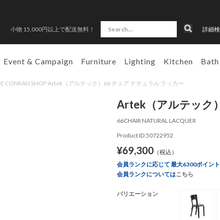
小物 15,000円以上で配送無料！
詳細検
Event & Campaign
Furniture
Lighting
Kitchen
Bath
HE CONRAN SHOP Artek（アルテック）66 チェア ナチュラル ラッカー
Artek（アルテック
66CHAIR NATURAL LACQUER
Product ID:50722952
¥69,300
（税込）
会員ランクに応じて 最大6300ポイン
会員ランクについては
こちら
バリエーション