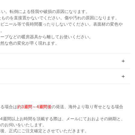
さい。転倒による怪我や破損の原因になります。
たものを直接置かないでください。傷や汚れの原因になります。
、ビニール等で長時間覆ったりしないでください。表面材の変色や
す。
トーブなどの暖房器具から離してお使いください。
自然な色の変化が早く現れます。
ある場合は
約3週間～4週間後
の発送、海外より取り寄せとなる場合
。
4週間以上お時間を頂戴する際は、メールにておおよその納期と、
かのお伺いをいたします。
た後、正式にご注文確定とさせていただきます。