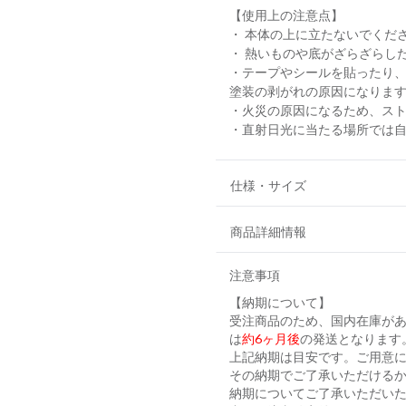
【使用上の注意点】
・ 本体の上に立たないでくだ
・ 熱いものや底がざらざらし
・テープやシールを貼ったり
塗装の剥がれの原因になりま
・火災の原因になるため、ス
・直射日光に当たる場所では
仕様・サイズ
商品詳細情報
注意事項
【納期について】
受注商品のため、国内在庫が
は
約6ヶ月後
の発送となります
上記納期は目安です。ご用意に
その納期でご了承いただける
納期についてご了承いただい