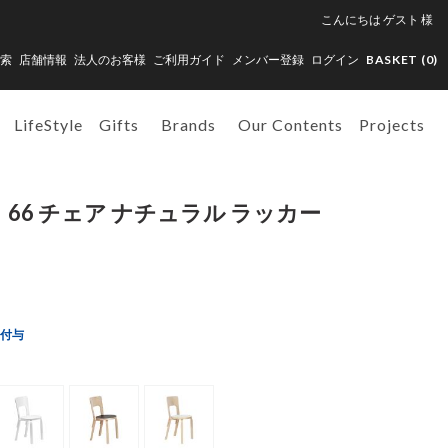
こんにちは
ゲスト
様
索
店舗情報
法人のお客様
ご利用ガイド
メンバー登録
ログイン
BASKET (
0
)
LifeStyle
Gifts
Brands
Our Contents
Projects
）66 チェア ナチュラル ラッカー
ト付与