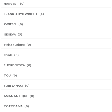
HARVEST（0）
FRANK LLOYD WRIGHT（4）
ZWIESEL（0）
GENEVA（5）
String Funiture（0）
driade（8）
FIJORDFIESTA（0）
TOU（0）
SORI YANAGI（0）
ASIAN ANTIQUE（0）
COTODAMA（0）