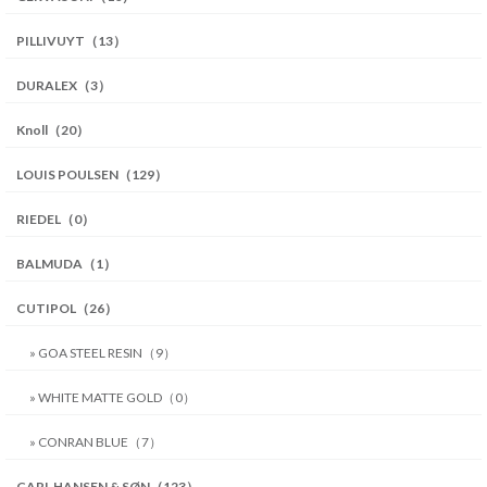
PILLIVUYT（13）
DURALEX（3）
Knoll（20）
LOUIS POULSEN（129）
RIEDEL（0）
BALMUDA（1）
CUTIPOL（26）
» GOA STEEL RESIN（9）
» WHITE MATTE GOLD（0）
» CONRAN BLUE（7）
CARL HANSEN & SØN（123）