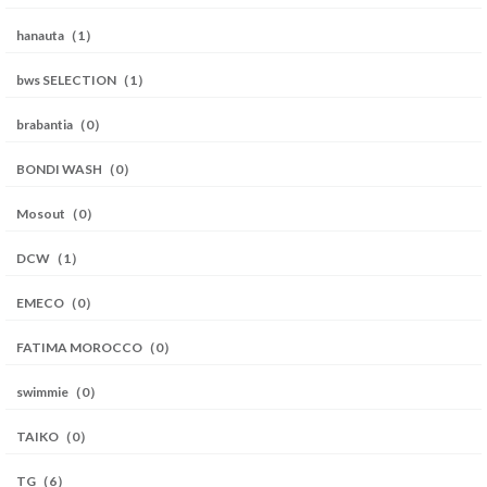
hanauta（1）
bws SELECTION（1）
brabantia（0）
BONDI WASH（0）
Mosout（0）
DCW（1）
EMECO（0）
FATIMA MOROCCO（0）
swimmie（0）
TAIKO（0）
TG（6）