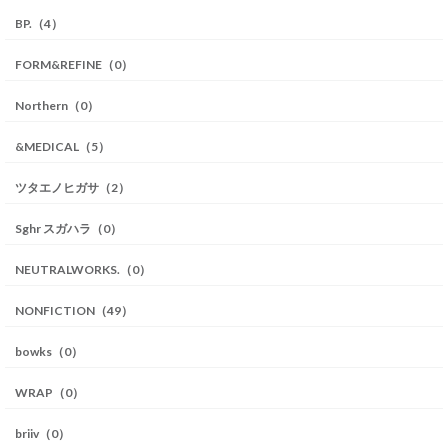
BP.（4）
FORM&REFINE（0）
Northern（0）
&MEDICAL（5）
ツタエノヒガサ（2）
Sghr スガハラ（0）
NEUTRALWORKS.（0）
NONFICTION（49）
bowks（0）
WRAP（0）
briiv（0）