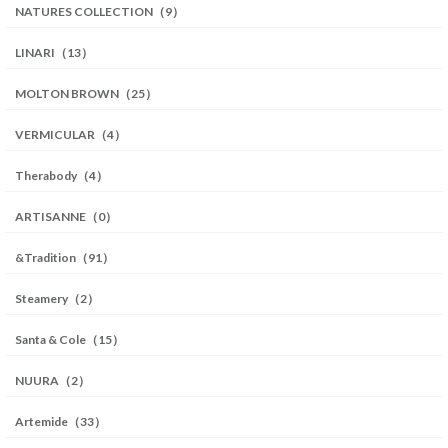
NATURES COLLECTION（9）
LINARI（13）
MOLTON BROWN（25）
VERMICULAR（4）
Therabody（4）
ARTISANNE（0）
&Tradition（91）
Steamery（2）
Santa & Cole（15）
NUURA（2）
Artemide（33）