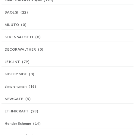
BAOLGI（22）
MUUTO（0）
SEVEN SALOTTI（0）
DECOR WALTHER（0）
LE KLINT（79）
SIDE BY SIDE（0）
simplehuman（16）
NEWGATE（5）
ETHNICRAFT（23）
Hender Scheme（14）