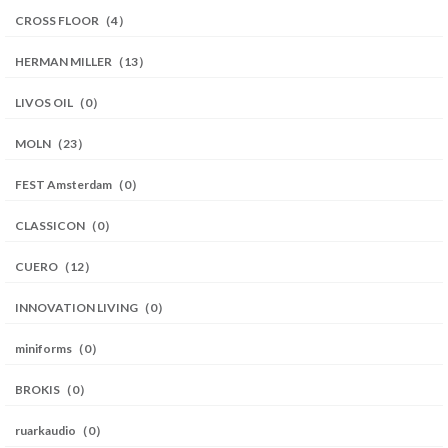
CROSS FLOOR（4）
HERMAN MILLER（13）
LIVOS OIL（0）
MOLN（23）
FEST Amsterdam（0）
CLASSICON（0）
CUERO（12）
INNOVATION LIVING（0）
miniforms（0）
BROKIS（0）
ruarkaudio（0）