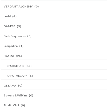
VERDANT ALCHEMY（0）
Le dd（4）
DANESE（3）
Fiele Fragrances（0）
Lampadina（1）
FRAMA（26）
» FURNITURE（18）
» APOTHECARY（8）
GETAMA（0）
Bowers & Wilkins（0）
Studio CHS（0）