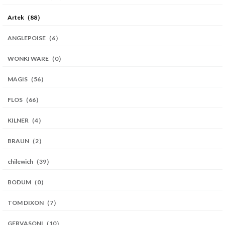
Artek（88）
ANGLEPOISE（6）
WONKI WARE（0）
MAGIS（56）
FLOS（66）
KILNER（4）
BRAUN（2）
chilewich（39）
BODUM（0）
TOM DIXON（7）
GERVASONI（10）