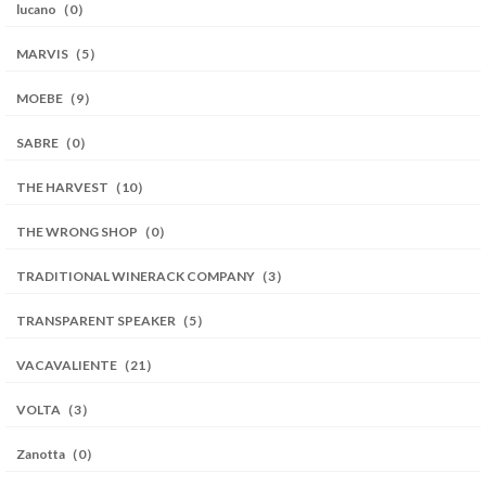
lucano（0）
MARVIS（5）
MOEBE（9）
SABRE（0）
THE HARVEST（10）
THE WRONG SHOP（0）
TRADITIONAL WINERACK COMPANY（3）
TRANSPARENT SPEAKER（5）
VACAVALIENTE（21）
VOLTA（3）
Zanotta（0）