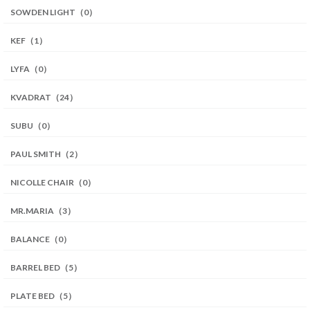
SOWDEN LIGHT（0）
KEF（1）
LYFA（0）
KVADRAT（24）
SUBU（0）
PAUL SMITH（2）
NICOLLE CHAIR（0）
MR.MARIA（3）
BALANCE（0）
BARREL BED（5）
PLATE BED（5）