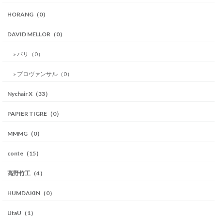
HORANG（0）
DAVID MELLOR（0）
» パリ（0）
» プロヴァンサル（0）
Nychair X（33）
PAPIER TIGRE（0）
MMMG（0）
conte（15）
高野竹工（4）
HUMDAKIN（0）
UtaU（1）