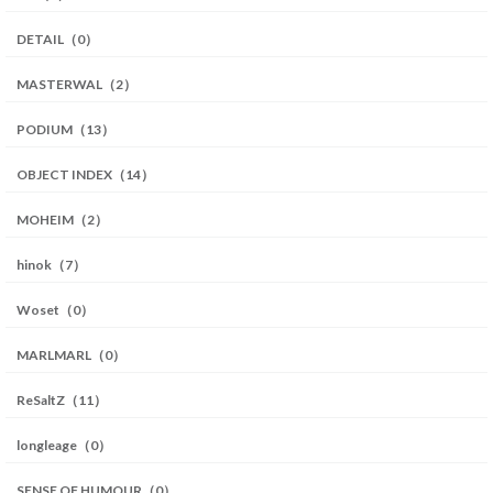
DETAIL（0）
MASTERWAL（2）
PODIUM（13）
OBJECT INDEX（14）
MOHEIM（2）
hinok（7）
Woset（0）
MARLMARL（0）
ReSaltZ（11）
longleage（0）
SENSE OF HUMOUR（0）