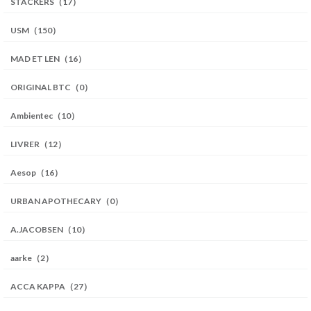
STACKERS（17）
USM（150）
MAD ET LEN（16）
ORIGINAL BTC（0）
Ambientec（10）
LIVRER（12）
Aesop（16）
URBAN APOTHECARY（0）
A.JACOBSEN（10）
aarke（2）
ACCA KAPPA（27）