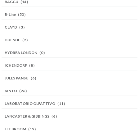
BAGGU（14）
B-Line（53）
CLAYD（3）
DUENDE（2）
HYDREA LONDON（0）
ICHENDORF（8）
JULES PANSU（6）
KINTO（26）
LABORATORIO OLFATTIVO（11）
LANCASTER & GIBBINGS（6）
LEE BROOM（19）