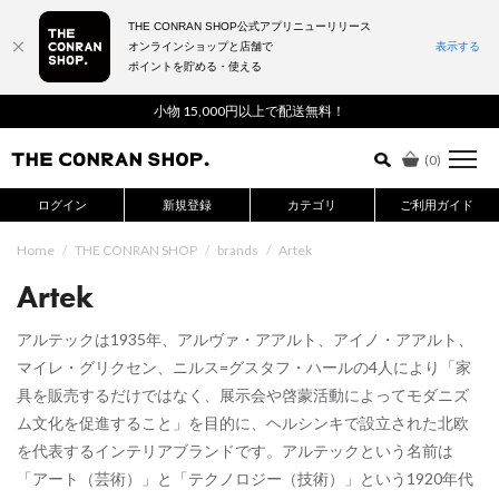
THE CONRAN SHOP公式アプリニューリリース
オンラインショップと店舗で
表示する
ポイントを貯める・使える
詳細検索はこちら
小物 15,000円以上で配送無料！
(
0
)
ログイン
新規登録
カテゴリ
ご利用ガイド
Home
/
THE CONRAN SHOP
/
brands
/
Artek
Artek
アルテックは1935年、アルヴァ・アアルト、アイノ・アアルト、
マイレ・グリクセン、ニルス=グスタフ・ハールの4人により「家
具を販売するだけではなく、展示会や啓蒙活動によってモダニズ
ム文化を促進すること」を目的に、ヘルシンキで設立された北欧
を代表するインテリアブランドです。アルテックという名前は
「アート（芸術）」と「テクノロジー（技術）」という1920年代