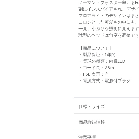
ノーマン・フォスター率いるFos
刻にインスパイアされ、デザ
フロアライトのデザインはま
コロンとした可愛さの中にも
一見、小ぶりな照明に見えま
球型のヘッドは角度を調整で
【商品について】
・製品保証：1年間
・電球の種類：内臓LED
・コード長：2.9m
・PSE 表示：有
・電源方式：電源付プラグ
仕様・サイズ
商品詳細情報
注意事項