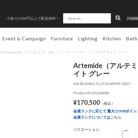
小物 15,000円以上で配送無料！
詳細検
Event & Campaign
Furniture
Lighting
Kitchen
Bath
N SHOP Artemide（アルテミデ）IXA（イクサ）リーディングフロアライト グレー
Artemide（ア
イト グレー
IXA READING FLOOR WHITE GREY
Product ID:50164608
¥170,500
（税込）
会員ランクに応じて 最大15500ポイン
会員ランクについては
こちら
バリエーション