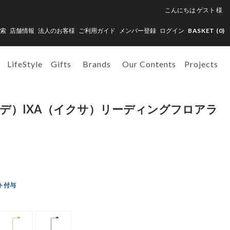
こんにちは
ゲスト
様
索
店舗情報
法人のお客様
ご利用ガイド
メンバー登録
ログイン
BASKET (
0
)
LifeStyle
Gifts
Brands
Our Contents
Projects
ルテミデ）IXA（イクサ）リーディングフロアラ
ト付与