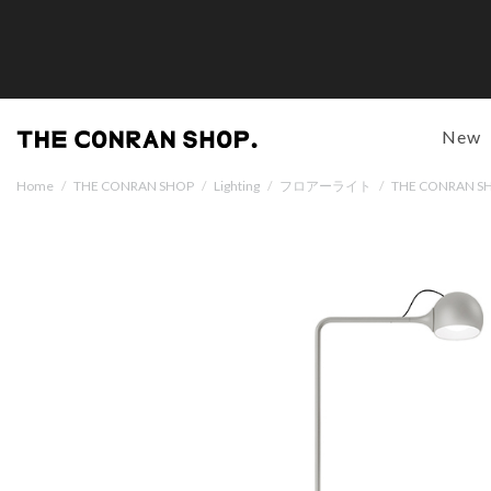
New
Home
/
THE CONRAN SHOP
/
Lighting
/
フロアーライト
/
THE CONRA