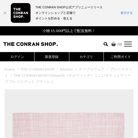
THE CONRAN SHOP公式アプリニューリリース
オンラインショップと店舗で
表示する
ポイントを貯める・使える
詳細検索はこちら
小物 15,000円以上で配送無料！
(
0
)
ログイン
新規登録
カテゴリ
ご利用ガイド
Home
/
THE CONRAN SHOP
/
Kitchen
/
テーブルウェア
/
プレースマッ
ト
/
THE CONRAN SHOP Chilewich（チルウィッチ）ミニバスケットウィー
ブ プレイスマット ブラッシュ