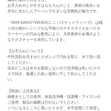
お手入れのしやすさはもちろんのこと、素材の風合いを
存分に生かしたアーバンでモダンな雰囲気が魅力です。
「MINI BASKETWEAVE(ミニ バスケットウィーブ)」は織
り目が細かいシンプルな平織りのテキスタイルをバイカ
ラーヤーンの巧みな配色により、天然素材や金属のよう
なテクスチャーを表現しています。
【お手入れについて】
中性洗剤を含ませたスポンジで汚れを取り、水で洗い流
してください。
塩化ビニルは水分を吸収しないので洗浄後は乾いたクロ
スで拭き、風通しの良い場所に干して乾かしてくださ
い。
【取扱い上注意点】
鍋敷きとしての使用、食器洗浄機・洗濯機・アイロンの
ご使用、製品の裁断は行わないでください。
シワになるところに置いたりせず、水平状態にて保管し