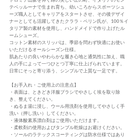
テベッルーナで生まれ育ち、幼いころからスポーツシュ
ーズ職人としてキャリアをスタートさせ、その後デザイ
ナーとしても活躍してきたクララ・ペリン氏が、100％イ
タリア製の素材を使用し、ハンドメイドで作り上げたル
ームシューズ。
コットン素材のスリッパは、季節を問わず快適にお使い
いただけるオールシーズン仕様。
肌あたりの良いやわらかな履き心地と通気性に加え、職
人の手によって一つひとつ丁寧に仕上げられています。
日常にそっと寄り添う、シンプルで上質な一足です。
【お手入れ・ご使用上の注意点】
・表面は、ときどき洋服ブラシでやさしく埃を取り除
き、整えてください。
・ぬるま湯に浸し、ウール用洗剤を使用してやさしく手
洗い（押し洗い）してください。
・液体酸素系漂白剤はご使用いただけます。
・柔軟剤の使用およびタンブル乾燥はお避けください。
・ソールのラテックスコーティングは防水仕様ではあり