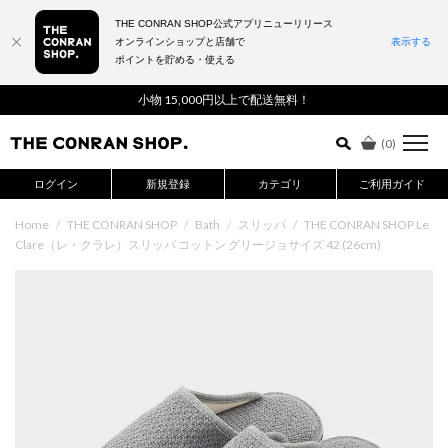
THE CONRAN SHOP公式アプリニューリリース
オンラインショップと店舗で
表示する
ポイントを貯める・使える
詳細検索はこちら
小物 15,000円以上で配送無料！
(
0
)
ログイン
新規登録
カテゴリ
ご利用ガイド
Home
/
THE CONRAN SHOP
/
Bath
/
スリッパ
/
THE CONRAN SHOP Le
Clare（レ・クラレ）スリッパ コットン グリージョサイズ 42 (26cm)