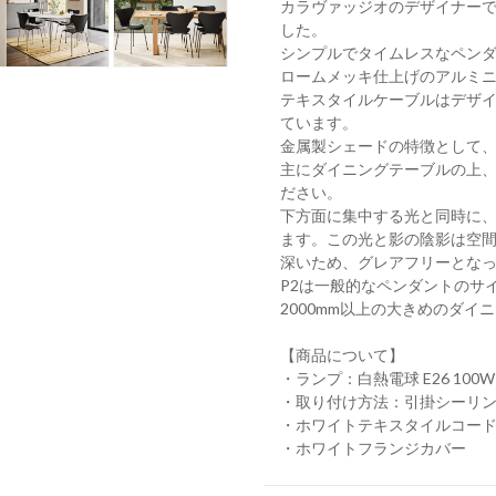
カラヴァッジオのデザイナー
した。
シンプルでタイムレスなペン
ロームメッキ仕上げのアルミ
テキスタイルケーブルはデザ
ています。
金属製シェードの特徴として
主にダイニングテーブルの上
ださい。
下方面に集中する光と同時に
ます。この光と影の陰影は空
深いため、グレアフリーとな
P2は一般的なペンダントのサ
2000mm以上の大きめのダ
【商品について】
・ランプ：白熱電球 E26 100
・取り付け方法：引掛シーリ
・ホワイトテキスタイルコード（
・ホワイトフランジカバー