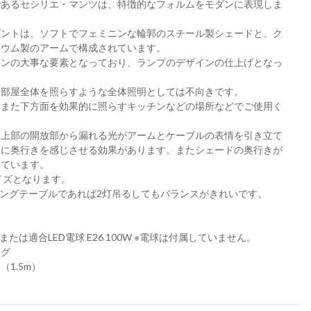
であるセシリエ・マンツは、特徴的なフォルムをモダンに表現しま
ダントは、ソフトでフェミニンな輪郭のスチール製シェードと、ク
ニウム製のアームで構成されています。
インの大事な要素となっており、ランプのデザインの仕上げとなっ
、部屋全体を照らすような全体照明としては不向きです。
、また下方面を効果的に照らすキッチンなどの場所などでご使用く
、上部の開放部から漏れる光がアームとケーブルの表情を引き立て
間に奥行きを感じさせる効果があります。またシェードの奥行きが
っています。
イズとなります。
イニングテーブルであれば2灯吊るしてもバランスがきれいです。
Wまたは適合LED電球 E26 100W ※電球は付属していません。
ング
1.5m）