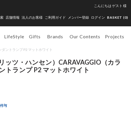
こんにちは
ゲスト
様
索
店舗情報
法人のお客様
ご利用ガイド
メンバー登録
ログイン
BASKET (
0
)
LifeStyle
Gifts
Brands
Our Contents
Projects
）ペンダントランプ P2 マットホワイト
（フリッツ・ハンセン）CARAVAGGIO（カラ
トランプ P2 マットホワイト
ト付与