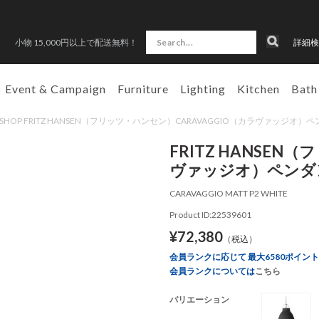
小物 15,000円以上で配送無料！
詳細検
Event & Campaign
Furniture
Lighting
Kitchen
Bath
AN SHOP FRITZ HANSEN（フリッツ・ハンセン）CARAVAGGIO（カラヴァッジオ
FRITZ HANSEN
ヴァッジオ）ペンダン
CARAVAGGIO MATT P2 WHITE
Product ID:22539601
¥72,380
（税込）
会員ランクに応じて 最大6580ポイン
会員ランクについては
こちら
バリエーション