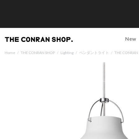
New
Home
/
THE CONRAN SHOP
/
Lighting
/
ペンダントライト
/
THE CONR