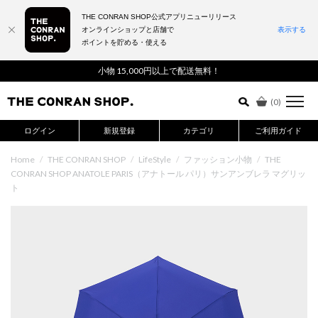
THE CONRAN SHOP公式アプリニューリリース
オンラインショップと店舗で
表示する
ポイントを貯める・使える
詳細検索はこちら
小物 15,000円以上で配送無料！
(
0
)
ログイン
新規登録
カテゴリ
ご利用ガイド
Home
/
THE CONRAN SHOP
/
LifeStyle
/
ファッション小物
/
THE
CONRAN SHOP ANATOLE PARIS（アナトール パリ）サンアンブレラ マグリッ
ト