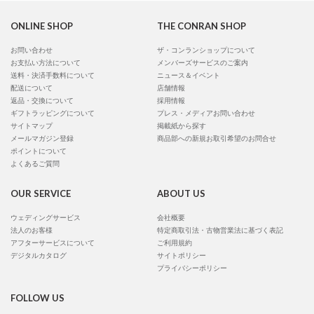
ONLINE SHOP
THE CONRAN SHOP
お問い合わせ
ザ・コンランショップについて
お支払い方法について
メンバーズサービスのご案内
送料・決済手数料について
ニュース＆イベント
配送について
店舗情報
返品・交換について
採用情報
ギフトラッピングについて
プレス・メディアお問い合わせ
サイトマップ
掲載紙から探す
メールマガジン登録
商品部への新規お取引希望のお問合せ
ポイントについて
よくあるご質問
OUR SERVICE
ABOUT US
ウェディングサービス
会社概要
法人のお客様
特定商取引法・古物営業法に基づく表記
アフターサービスについて
ご利用規約
デジタルカタログ
サイトポリシー
プライバシーポリシー
FOLLOW US