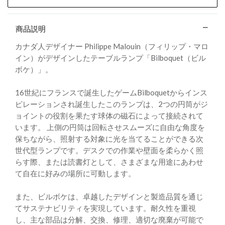
商品説明
カナダ人デザイナー Philippe Malouin（フィリップ・マロ
イン）がデザインしたテーブルランプ「Bilboquet（ビル
ボケ）」。
16世紀にフランスで誕生したゲームBilboquetからインス
ピレーションされ誕生したこのランプは、2つの円筒がジ
ョイントの役割を果たす球体の磁石によって接続されて
います。 上側の円筒は回転させスムーズに自由な角度を
保ちながら、照射する対象に光を当てることができる次
世代型ランプです。デスクでの作業や壁面を柔らかく照
らす際、または読書灯として、さまざまな用途にあわせ
て自在に好みの場所に可動します。
また、ビルボケは、卓越したデザインと製造品質を通じ
てサステナビリティを実現しています。耐久性を重視
し、主な部品は分解、交換、修理、適切な廃棄が可能で