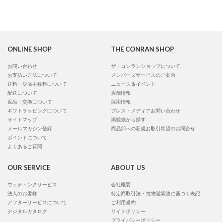
ONLINE SHOP
THE CONRAN SHOP
お問い合わせ
ザ・コンランショップについて
お支払い方法について
メンバーズサービスのご案内
送料・決済手数料について
ニュース＆イベント
配送について
店舗情報
返品・交換について
採用情報
ギフトラッピングについて
プレス・メディアお問い合わせ
サイトマップ
掲載紙から探す
メールマガジン登録
商品部への新規お取引希望のお問合せ
ポイントについて
よくあるご質問
OUR SERVICE
ABOUT US
ウェディングサービス
会社概要
法人のお客様
特定商取引法・古物営業法に基づく表記
アフターサービスについて
ご利用規約
デジタルカタログ
サイトポリシー
プライバシーポリシー