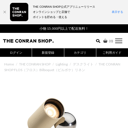
THE CONRAN SHOP公式アプリニューリリース
オンラインショップと店舗で
表示する
ポイントを貯める・使える
詳細検索はこちら
小物 15,000円以上で配送無料！
(
0
)
ログイン
新規登録
カテゴリ
ご利用ガイド
Home
/
THE CONRAN SHOP
/
Lighting
/
デスクライト
/
THE CONRAN
SHOP FLOS（フロス）Bilboquet（ビルボケ）リネン