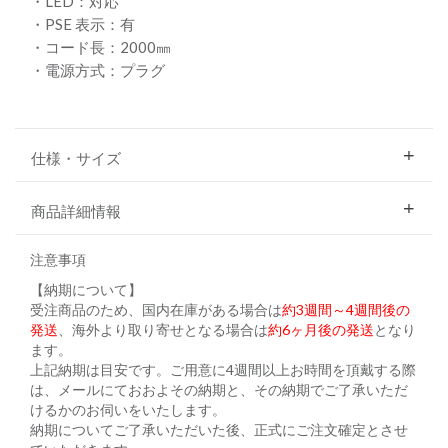
・LED：対応
・PSE 表示：有
・コード長：2000㎜
・電源方式：プラグ
仕様・サイズ
商品詳細情報
注意事項
【納期について】
受注商品のため、国内在庫がある場合は
約3週間～4週間後の
発送
、海外より取り寄せとなる場合は
約6ヶ月後の発送
となり
ます。
上記納期は目安です。ご用意に4週間以上お時間を頂戴する際
は、メールにておおよその納期と、その納期でご了承いただ
けるかのお伺いをいたします。
納期についてご了承いただいた後、正式にご注文確定とさせ