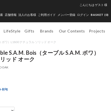
こんにちは
ゲスト
様
索
店舗情報
法人のお客様
ご利用ガイド
メンバー登録
ログイン
BASKET (
0
)
LifeStyle
Gifts
Brands
Our Contents
Projects
S.A.M. ボワ）L1800 ナチュラル ソリッド オーク
e S.A.M. Bois（ターブル S.A.M. ボワ）
 ソリッド オーク
ID OAK
ト付与