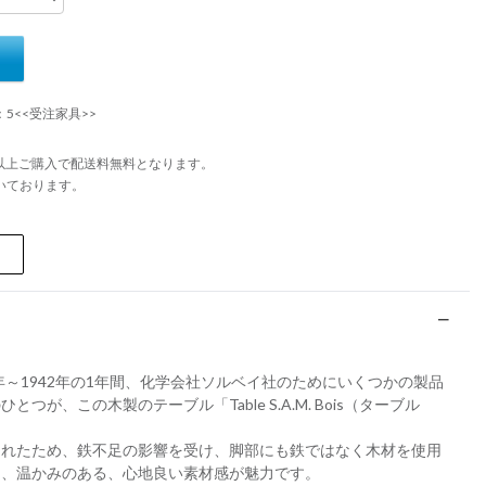
：5<<受注家具>>
円以上ご購入で配送料無料となります。
いております。
年～1942年の1年間、化学会社ソルベイ社のためにいくつかの製品
が、この木製のテーブル「Table S.A.M. Bois（ターブル
されたため、鉄不足の影響を受け、脚部にも鉄ではなく木材を使用
し、温かみのある、心地良い素材感が魅力です。