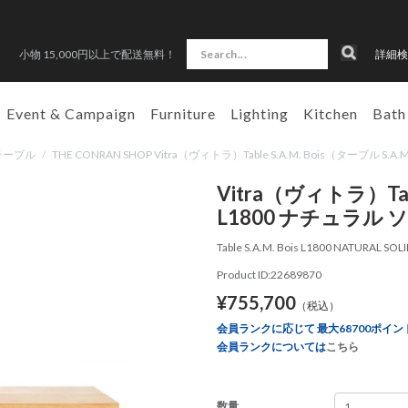
小物 15,000円以上で配送無料！
詳細検
Event & Campaign
Furniture
Lighting
Kitchen
Bath
テーブル
/
THE CONRAN SHOP Vitra（ヴィトラ）Table S.A.M. Bois（ターブル 
Vitra（ヴィトラ）Tabl
L1800 ナチュラル
Table S.A.M. Bois L1800 NATURAL SOL
Product ID:22689870
¥755,700
（税込）
会員ランクに応じて 最大68700ポイン
会員ランクについては
こちら
数量