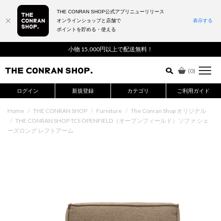
THE CONRAN SHOP公式アプリニューリリース
オンラインショップと店舗で
表示する
ポイントを貯める・使える
詳細検索はこちら
小物 15,000円以上で配送無料！
(
0
)
ログイン
新規登録
カテゴリ
ご利用ガイド
Home
/
THE CONRAN SHOP
/
Furniture
/
The Conran Shop オリジナル
/
THE CONRAN SHOP TCS OPENFIELD（オープンフィールド）ソファ シェ
ーズロング レフトアーム