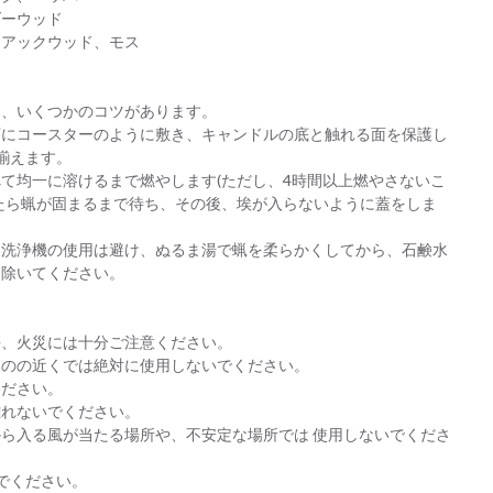
ダーウッド
イアックウッド、モス
は、いくつかのコツがあります。
下にコースターのように敷き、キャンドルの底と触れる面を保護し
揃えます。
て均一に溶けるまで燃やします(ただし、4時間以上燃やさないこ
たら蝋が固まるまで待ち、その後、埃が入らないように蓋をしま
器洗浄機の使用は避け、ぬるま湯で蝋を柔らかくしてから、石鹸水
り除いてください。
傷、火災には十分ご注意ください。
ものの近くでは絶対に使用しないでください。
ください。
離れないでください。
ら入る風が当たる場所や、不安定な場所では 使用しないでくださ
でください。