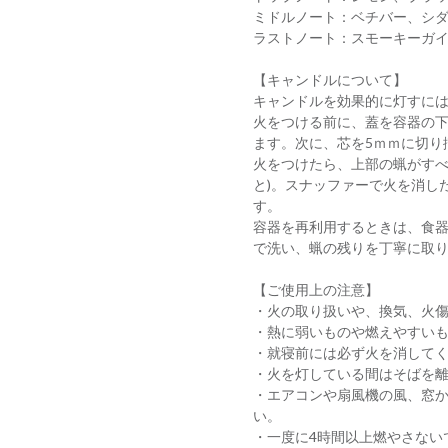
ミドルノート：ベチバー、シ
ラストノート：スモーキーガ
【キャンドルについて】
キャンドルを効果的に灯すに
火をつける前に、蓋を容器の
ます。次に、芯を5ｍｍに切り
火をつけたら、上部の蝋がすべ
と)。スナッファーで火を消し
す。
容器を再利用するときは、食
で洗い、蝋の残りを丁寧に取
【ご使用上の注意】
・火の取り扱いや、換気、火
・熱に弱いものや燃えやすい
・就寝前には必ず火を消して
・火を灯している間はそばを
・エアコンや扇風機の風、窓か
い。
・一度に4時間以上燃やさない