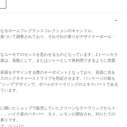
となるホームフレグランスコレクションのキャンドル。
に基づいて調香されており、それぞれの香りがデザイナーポール・
なユーモアのセンスを思わせるものとなっています。2トーンカラ
容器は、花瓶として、またはジャーとして再利用できるように意図
な容器をデザインする際のキーポイントとなっており、容器に光を
ミスのシグネチャーストライプを想起させます。パッケージの箱も
”ジップ”デザインで、ポールがテーラリングのエキスパートである
っています。
初に開いたショップで販売していたクリーンなテーラリングからイ
ト」。ハイチ産のベチパー、モス、レモンが調合され、刈りたての
な香りです。
ック、ペッパー