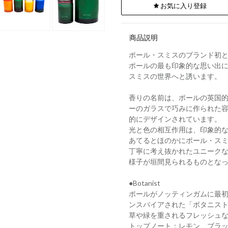
お気に入り登録
商品説明
ポール・スミスのブランド初
ポールの最も印象的な思い出
スミスの世界へと誘います。
香りの名前は、ポールの英国的
ーのガラスで巧みに作られた
的にデザインされています。
光と色の相互作用は、印象的
あてるとほのかにポール・ス
丁寧に考え抜かれたユニークな
様子が垣間見られるものとな
●Botanist
ポールがノッティンガムに最
ンスパイアされた「ボタニス
草や緑を重されるフレッシュ
トップノート：レモン、ブラ