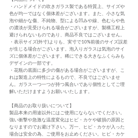
・ハンドメイドの吹きガラス製である特質上、サイズや
色が均一ではなく個体差がございます。また、小さな気
泡や細かな傷、不純物、型による凹みや線、色むらや色
の濃淡が見受けられる場合がございますが、製構工程上
避けられないものであり、商品不良ではございません。
・表示サイズ(外寸)よりも、実寸で10%前後のサイズ誤差
が生じる場合がございます。泡入りガラスは気泡のサイ
ズに個体差がございます。稀にできる大きなふくらみも
デザインの一部です。
・花瓶の底面に多少の傷がある場合がございますが、こ
れは製造上の特性によるもので、不良ではございませ
ん。ガラス一つ一つが持つ風合いであり個性としてご理
解いただけますようお願いいたします。
【商品のお取り扱いについて】
製品本来の用途以外にはご使用にならないでください。
強い衝撃や急激な温度変化はヒビ・カケや破損の原因と
なりますのでお避け下さい。万一、ヒビ・カケが入った
場合は安全の為、ご使用をお止めください。ヒビ・カケ