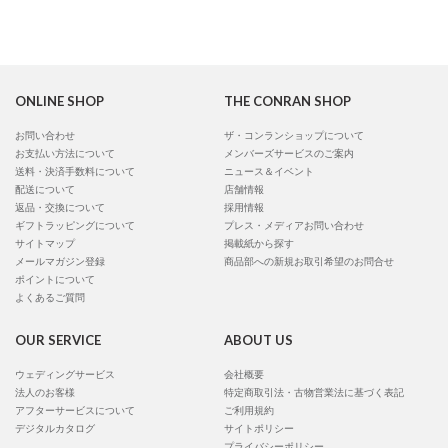
ONLINE SHOP
THE CONRAN SHOP
お問い合わせ
ザ・コンランショップについて
お支払い方法について
メンバーズサービスのご案内
送料・決済手数料について
ニュース＆イベント
配送について
店舗情報
返品・交換について
採用情報
ギフトラッピングについて
プレス・メディアお問い合わせ
サイトマップ
掲載紙から探す
メールマガジン登録
商品部への新規お取引希望のお問合せ
ポイントについて
よくあるご質問
OUR SERVICE
ABOUT US
ウェディングサービス
会社概要
法人のお客様
特定商取引法・古物営業法に基づく表記
アフターサービスについて
ご利用規約
デジタルカタログ
サイトポリシー
プライバシーポリシー