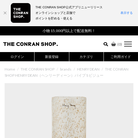
THE CONRAN SHOP公式アプリニューリリース
オンラインショップと店舗で
表示する
ポイントを貯める・使える
詳細検索はこちら
小物 15,000円以上で配送無料！
(
0
)
ログイン
新規登録
カテゴリ
ご利用ガイド
Home
/
THE CONRAN SHOP
/
brands
/
HENRY DEAN
/
THE CONRAN
SHOP HENRY DEAN（ヘンリーディーン）パイプ S ビジュー