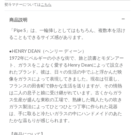
熨斗マナーについては
こちら
商品説明
「Pipe S」は、一輪挿しとしてはもちろん、複数本を活け
ることもできるサイズ感があります。
●HENRY DEAN（ヘンリー ディーン）
1972年にベルギーの小さな街で、旅と読書とモダンアー
ト、ガラスをこよなく愛するHenry Deanによって設立さ
れたブランド。彼は、日々の生活の中でふと浮かんだ映
像をガラスによって表現してきました。現在は引退し、
フランスの田舎町で静かな生活を送りますが、その情熱
は二人の息子と娘に受け継がれています。古くからガラ
ス生産が盛んな東欧の工場で、熟練した職人たちの吹き
ガラス製法によってひとつひとつ丁寧に作られた花器
は、手に取ると冷たいガラスの中にハンドメイドのあた
たかな温もりが感じられます。
【商品について】