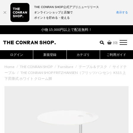
THE CONRAN SHOP公式アプリニューリリース
オンラインショップと店舗で
表示する
ポイントを貯める・使える
詳細検索はこちら
小物 15,000円以上で配送無料！
(
0
)
ログイン
新規登録
カテゴリ
ご利用ガイド
Home
/
THE CONRAN SHOP
/
Furniture
/
テーブル＆デスク
/
サイドテ
ーブル
/
THE CONRAN SHOP FRITZ HANSEN（フリッツハンセン）KS11 上
下昇降式 ホワイト クローム脚