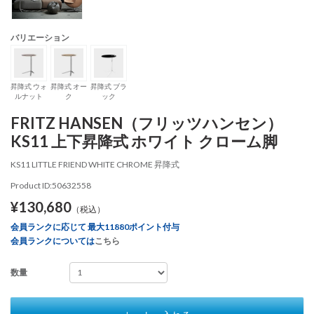
バリエーション
昇降式 ウォ
昇降式 オー
昇降式 ブラ
ルナット
ク
ック
FRITZ HANSEN（フリッツハンセン）
KS11 上下昇降式 ホワイト クローム脚
KS11 LITTLE FRIEND WHITE CHROME 昇降式
Product ID:50632558
¥130,680
（税込）
会員ランクに応じて 最大11880ポイント付与
会員ランクについては
こちら
数量