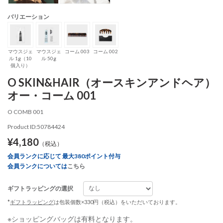
バリエーション
マウスジェ
マウスジェ
コーム 003
コーム 002
ル 1g（10
ル 50g
個入り）
O SKIN&HAIR（オースキンアンドヘア）
オー・コーム 001
O COMB 001
Product ID:50784424
¥4,180
（税込）
会員ランクに応じて 最大380ポイント付与
会員ランクについては
こちら
ギフトラッピングの選択
*
ギフトラッピング
は包装個数×330円（税込）をいただいております。
※ショッピングバッグは有料となります。