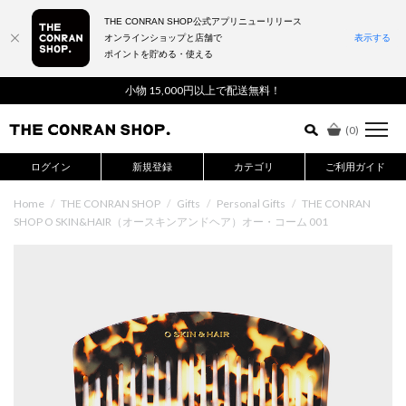
THE CONRAN SHOP公式アプリニューリリース
オンラインショップと店舗で
表示する
ポイントを貯める・使える
詳細検索はこちら
小物 15,000円以上で配送無料！
(
0
)
ログイン
新規登録
カテゴリ
ご利用ガイド
Home
/
THE CONRAN SHOP
/
Gifts
/
Personal Gifts
/
THE CONRAN
SHOP O SKIN&HAIR（オースキンアンドヘア）オー・コーム 001