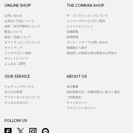
ONLINE SHOP
THE CONRAN SHOP
お問い合わせ
ザ・コンランショップについて
お支払い方法について
メンバーズサービスのご案内
送料・決済手数料について
ニュース＆イベント
配送について
店舗情報
返品・交換について
採用情報
ギフトラッピングについて
プレス・メディアお問い合わせ
サイトマップ
掲載紙から探す
メールマガジン登録
商品部への新規お取引希望のお問合せ
ポイントについて
よくあるご質問
OUR SERVICE
ABOUT US
ウェディングサービス
会社概要
法人のお客様
特定商取引法・古物営業法に基づく表記
アフターサービスについて
ご利用規約
デジタルカタログ
サイトポリシー
プライバシーポリシー
FOLLOW US