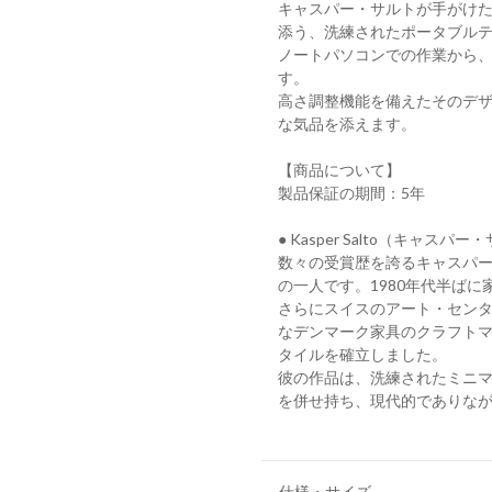
キャスパー・サルトが手がけた
添う、洗練されたポータブル
ノートパソコンでの作業から
す。
高さ調整機能を備えたそのデ
な気品を添えます。
【商品について】
製品保証の期間：5年
● Kasper Salto（キャスパ
数々の受賞歴を誇るキャスパ
の一人です。1980年代半ば
さらにスイスのアート・セン
なデンマーク家具のクラフト
タイルを確立しました。
彼の作品は、洗練されたミニ
を併せ持ち、現代的でありな
仕様・サイズ