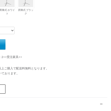
昇降式 ホワイ
昇降式 ブラッ
ト
ク
：2<<受注家具>>
円以上ご購入で配送料無料となります。
いております。