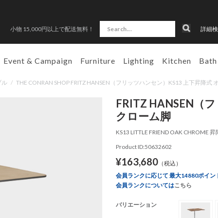
小物 15,000円以上で配送無料！
詳細検
Event & Campaign
Furniture
Lighting
Kitchen
Bath
ブル
/
THE CONRAN SHOP FRITZ HANSEN（フリッツハンセン）KS13 上下昇降
FRITZ HANSEN
クローム脚
KS13 LITTLE FRIEND OAK CHROME 
Product ID:50632602
¥163,680
（税込）
会員ランクに応じて 最大14880ポイン
会員ランクについては
こちら
バリエーション