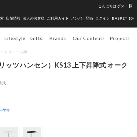
こんにちは
ゲスト
様
索
店舗情報
法人のお客様
ご利用ガイド
メンバー登録
ログイン
BASKET (
0
)
LifeStyle
Gifts
Brands
Our Contents
Projects
式 オーク クローム脚
（フリッツハンセン）KS13 上下昇降式 オーク
昇降式
ト付与