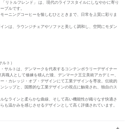
 「リトルフレンド」 は、現代のライフスタイルにしなやかに寄り
テーブルです。
、モーニングコーヒーを愉しむひとときまで、日常を上質に彩りま
ザインは、ラウンジチェアやソファと美しく調和し、空間にモダン
ー・サルト）
ー・サルトは、デンマークを代表するコンテンポラリーデザイナー
に家具職人として修練を積んだ後、デンマーク王立美術アカデミー、
ター・カレッジ・オブ・デザインにて工業デザインを専攻。伝統的
マンシップと、国際的な工業デザインの視点に触発され、独自のス
マルなラインと柔らかな曲線、そして高い機能性が織りなす快適さ
がらも温かみを感じさせるデザインとして高く評価されています。