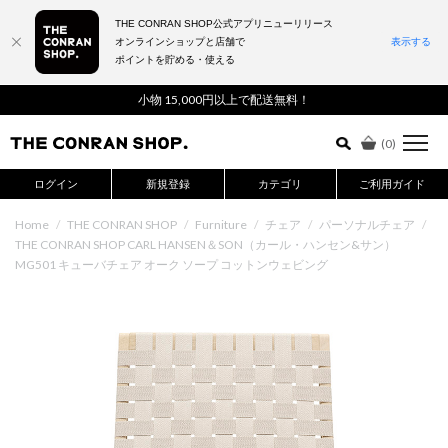
THE CONRAN SHOP公式アプリニューリリース
オンラインショップと店舗で
表示する
ポイントを貯める・使える
詳細検索はこちら
小物 15,000円以上で配送無料！
(
0
)
ログイン
新規登録
カテゴリ
ご利用ガイド
Home
/
THE CONRAN SHOP
/
Furniture
/
チェア
/
パーソナルチェア
/
THE CONRAN SHOP CARL HANSEN＆SON（カール・ハンセン&サン）
MG501 キューバチェア オーク ソープ コットンウェビング