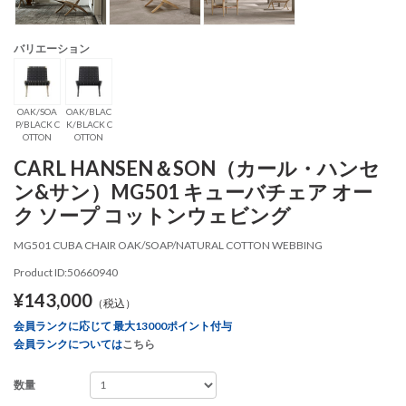
バリエーション
OAK/SOA
OAK/BLAC
P/BLACK C
K/BLACK C
OTTON
OTTON
CARL HANSEN＆SON（カール・ハンセ
ン&サン）MG501 キューバチェア オー
ク ソープ コットンウェビング
MG501 CUBA CHAIR OAK/SOAP/NATURAL COTTON WEBBING
Product ID:50660940
¥143,000
（税込）
会員ランクに応じて 最大13000ポイント付与
会員ランクについては
こちら
数量