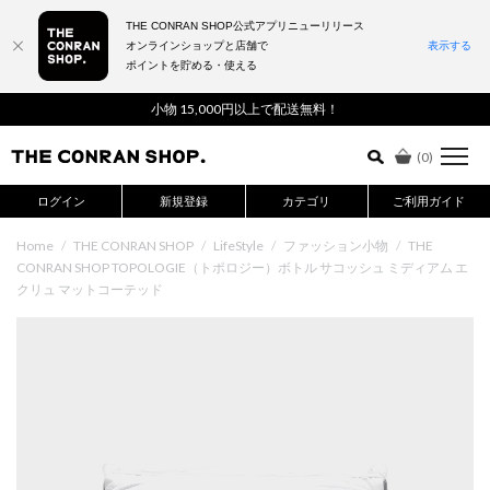
THE CONRAN SHOP公式アプリニューリリース
オンラインショップと店舗で
表示する
ポイントを貯める・使える
詳細検索はこちら
小物 15,000円以上で配送無料！
(
0
)
ログイン
新規登録
カテゴリ
ご利用ガイド
Home
/
THE CONRAN SHOP
/
LifeStyle
/
ファッション小物
/
THE
CONRAN SHOP TOPOLOGIE（トポロジー）ボトル サコッシュ ミディアム エ
クリュ マットコーテッド