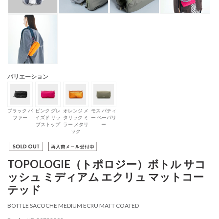
バリエーション
ブラック パ
ピンク グレ
オレンジ メ
モス パティ
ファー
イズド リッ
タリック ミ
ー ペーパリ
プストップ
ラー メタリ
ー
ック
TOPOLOGIE（トポロジー）ボトル サコ
ッシュ ミディアム エクリュ マットコー
テッド
BOTTLE SACOCHE MEDIUM ECRU MATT COATED