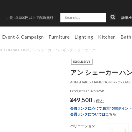
小物 15,000円以上で配送無料！
詳細検
Event & Campaign
Furniture
Lighting
Kitchen
Bath
HE CONRAN SHOP アン シェーカー ハンギング ミラー オーク
アン シェーカー ハ
ANN SHAKER HANGING MIRROR OAK
Product ID:50758258
¥49,500
（税込）
会員ランクに応じて 最大4500ポイン
会員ランクについては
こちら
バリエーション