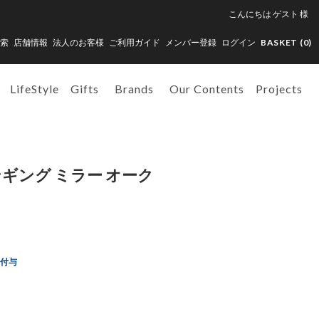
こんにちは
ゲスト
様
索
店舗情報
法人のお客様
ご利用ガイド
メンバー登録
ログイン
BASKET (
0
)
LifeStyle
Gifts
Brands
Our Contents
Projects
ンギング ミラー オーク
ト付与