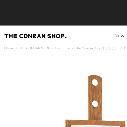
New
Home
/
THE CONRAN SHOP
/
Furniture
/
The Conran Shop オリジナル
/
T