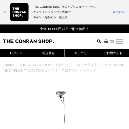
THE CONRAN SHOP公式アプリニューリリース
オンラインショップと店舗で
表示する
ポイントを貯める・使える
詳細検索はこちら
小物 15,000円以上で配送無料！
(
0
)
ログイン
新規登録
カテゴリ
ご利用ガイド
Home
/
THE CONRAN SHOP
/
Lighting
/
フロアーライト
/
THE CONRAN
SHOP FLOS(フロス) TOIO（トイオ）フロアライト ブラック