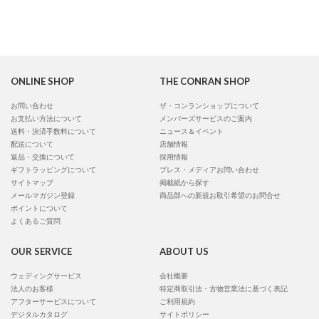
ONLINE SHOP
THE CONRAN SHOP
お問い合わせ
ザ・コンランショップについて
お支払い方法について
メンバーズサービスのご案内
送料・決済手数料について
ニュース＆イベント
配送について
店舗情報
返品・交換について
採用情報
ギフトラッピングについて
プレス・メディアお問い合わせ
サイトマップ
掲載紙から探す
メールマガジン登録
商品部への新規お取引希望のお問合せ
ポイントについて
よくあるご質問
OUR SERVICE
ABOUT US
ウェディングサービス
会社概要
法人のお客様
特定商取引法・古物営業法に基づく表記
アフターサービスについて
ご利用規約
デジタルカタログ
サイトポリシー