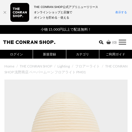
THE CONRAN SHOP公式アプリニューリリース
オンラインショップと店舗で
表示する
ポイントを貯める・使える
詳細検索はこちら
小物 15,000円以上で配送無料！
(
0
)
ログイン
新規登録
カテゴリ
ご利用ガイド
Home
/
THE CONRAN SHOP
/
Lighting
/
フロアーライト
/
THE CONRAN
SHOP 浅野商店 ペーパームーン フロアライト PM01