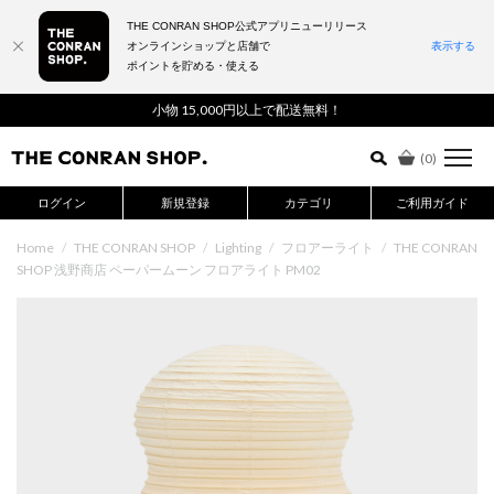
THE CONRAN SHOP公式アプリニューリリース
オンラインショップと店舗で
表示する
ポイントを貯める・使える
詳細検索はこちら
小物 15,000円以上で配送無料！
(
0
)
ログイン
新規登録
カテゴリ
ご利用ガイド
Home
/
THE CONRAN SHOP
/
Lighting
/
フロアーライト
/
THE CONRAN
SHOP 浅野商店 ペーパームーン フロアライト PM02