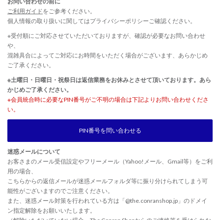
お問い合わせの前に
ご利用ガイド
をご参考ください。
個人情報の取り扱いに関しては
プライバシーポリシー
ご確認ください。
※受付順にご対応させていただいておりますが、確認が必要なお問い合わせ
や、
混雑具合によってご対応にお時間をいただく場合がございます、あらかじめ
ご了承ください。
※土曜日・日曜日・祝祭日は返信業務をお休みとさせて頂いております。あら
かじめご了承ください。
※会員統合時に必要なPIN番号がご不明の場合は下記よりお問い合わせくださ
い。
PIN番号を問い合わせる
迷惑メールについて
お客さまのメール受信設定やフリーメール（Yahoo!メール、Gmail等）をご利
用の場合、
こちらからの返信メールが迷惑メールフォルダ等に振り分けられてしまう可
能性がございますのでご注意ください。
また、迷惑メール対策を行われている方は「@the.conranshop.jp」のドメイ
ン指定解除をお願いいたします。