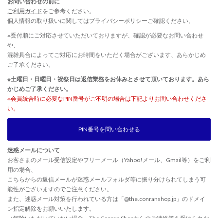
お問い合わせの前に
ご利用ガイド
をご参考ください。
個人情報の取り扱いに関しては
プライバシーポリシー
ご確認ください。
※受付順にご対応させていただいておりますが、確認が必要なお問い合わせ
や、
混雑具合によってご対応にお時間をいただく場合がございます、あらかじめ
ご了承ください。
※土曜日・日曜日・祝祭日は返信業務をお休みとさせて頂いております。あら
かじめご了承ください。
※会員統合時に必要なPIN番号がご不明の場合は下記よりお問い合わせくださ
い。
PIN番号を問い合わせる
迷惑メールについて
お客さまのメール受信設定やフリーメール（Yahoo!メール、Gmail等）をご利
用の場合、
こちらからの返信メールが迷惑メールフォルダ等に振り分けられてしまう可
能性がございますのでご注意ください。
また、迷惑メール対策を行われている方は「@the.conranshop.jp」のドメイ
ン指定解除をお願いいたします。