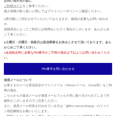
お問い合わせの前に
ご利用ガイド
をご参考ください。
個人情報の取り扱いに関しては
プライバシーポリシー
ご確認ください。
※受付順にご対応させていただいておりますが、確認が必要なお問い合わせ
や、
混雑具合によってご対応にお時間をいただく場合がございます、あらかじめ
ご了承ください。
※土曜日・日曜日・祝祭日は返信業務をお休みとさせて頂いております。あら
かじめご了承ください。
※会員統合時に必要なPIN番号がご不明の場合は下記よりお問い合わせくださ
い。
PIN番号を問い合わせる
迷惑メールについて
お客さまのメール受信設定やフリーメール（Yahoo!メール、Gmail等）をご利
用の場合、
こちらからの返信メールが迷惑メールフォルダ等に振り分けられてしまう可
能性がございますのでご注意ください。
また、迷惑メール対策を行われている方は「@the.conranshop.jp」のドメイ
ン指定解除をお願いいたします。