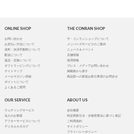
ONLINE SHOP
THE CONRAN SHOP
お問い合わせ
ザ・コンランショップについて
お支払い方法について
メンバーズサービスのご案内
送料・決済手数料について
ニュース＆イベント
配送について
店舗情報
返品・交換について
採用情報
ギフトラッピングについて
プレス・メディアお問い合わせ
サイトマップ
掲載紙から探す
メールマガジン登録
商品部への新規お取引希望のお問合せ
ポイントについて
よくあるご質問
OUR SERVICE
ABOUT US
ウェディングサービス
会社概要
法人のお客様
特定商取引法・古物営業法に基づく表記
アフターサービスについて
ご利用規約
デジタルカタログ
サイトポリシー
プライバシーポリシー