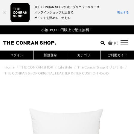
THE CONRAN SHOP公式アプリニューリリース
オンラインショップと店舗で
表示する
ポイントを貯める・使える
詳細検索はこちら
小物 15,000円以上で配送無料！
(
0
)
ログイン
新規登録
カテゴリ
ご利用ガイド
Home
/
THE CONRAN SHOP
/
LifeStyle
/
The Conran Shop オリジナル
/
THE CONRAN SHOP ORIGINAL FEATHER INNER CUSHION 45x45