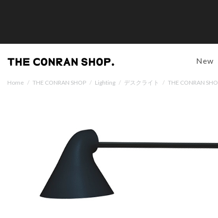
New
Home
/
THE CONRAN SHOP
/
Lighting
/
デスクライト
/
THE CONRAN S