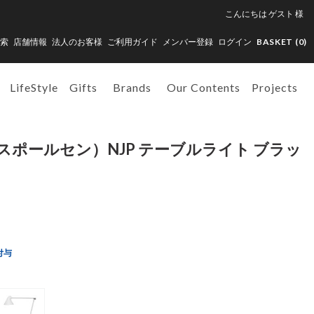
こんにちは
ゲスト
様
索
店舗情報
法人のお客様
ご利用ガイド
メンバー登録
ログイン
BASKET (
0
)
LifeStyle
Gifts
Brands
Our Contents
Projects
n（ルイスポールセン）NJP テーブルライト ブラッ
付与