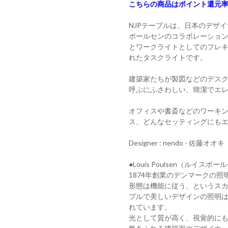
こちらの商品はポイント還元率
NJPテーブルは、日本のデザイ
ポールセンのコラボレーショ
とワークライトとしてのフレ
れたタスクライトです。
建築家たちが製図などのデス
呼ぶにふさわしい、簡潔でエ
オフィスや書斎などのワーキ
ス、どんなセッティングにも
Designer : nendo - 佐藤オオキ
●Louis Poulsen（ルイスポ
1874年創業のデンマークの
形態は機能に従う、というス
プルで美しいデザインの照明
れています。
光として質が高く、視覚的に