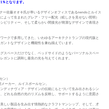
1％となります。
ナー佐藤オオキ氏が率いるデザインオフィスであるnendoとルイス
ンによって生まれたグレア・フリー配光（眩しさを見せない照明）
キシビリティー、そして柔らかい間接光が簡潔なデザインで表現さ
クワークで多用してきた、いわゆるアーキテクトランプの現代版と
レガントなデザインと機能性を兼ね揃えています。
ングスペースだけでなく、ベッドサイドのようなパーソナルスペー
エレガントに調和し最良の光を与えてくれます。
ールセン）
照明メーカー、ルイスポールセン。
カンディナヴィア・デザインの伝統にもとづいて生み出されるシン
は、どれも自然の光のリズムを反映し、サポートするように意図さ
も美しい製品を生み出す情熱的なクラフトマンシップ、そして、才