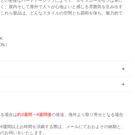
ーとの密接なパートナーシップによって、ルイスポールセンは単に
なく、屋内そして屋外で人々が心地よいと感じる雰囲気を生み出す
。これら製品は、どんなスタイルの空間とも調和を保ち、魅力的で
K
0%）
ある場合は
約3週間～4週間後
の発送、海外より取り寄せとなる場合
。
4週間以上お時間を頂戴する際は、メールにておおよその納期と、
かのお伺いをいたします。