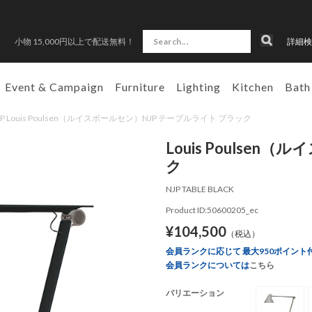
小物 15,000円以上で配送無料！
詳細検
Event & Campaign
Furniture
Lighting
Kitchen
Bath
HOP Louis Poulsen（ルイスポールセン）NJP テーブルライト ブラック
Louis Poulse
ク
NJP TABLE BLACK
Product ID:50600205_ec
¥104,500
（税込）
会員ランクに応じて 最大950ポイント
会員ランクについては
こちら
バリエーション