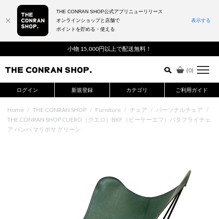
THE CONRAN SHOP公式アプリニューリリース
オンラインショップと店舗で
表示する
ポイントを貯める・使える
詳細検索はこちら
小物 15,000円以上で配送無料！
(
0
)
ログイン
新規登録
カテゴリ
ご利用ガイド
Home
/
THE CONRAN SHOP
/
Furniture
/
チェア
/
パーソナルチェア
/
THE CONRAN SHOP CUERO（クエロ）BKF（ビーケーエフ）バタフライチェ
ア パンパ マリポサ グリーン