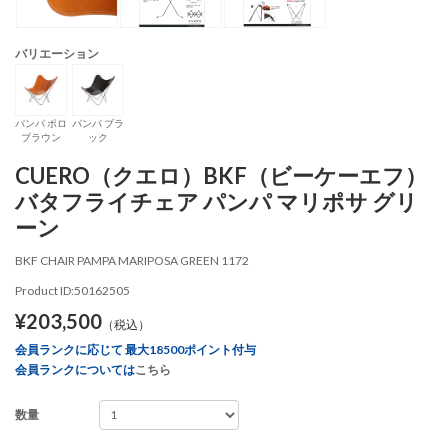
バリエーション
パンパ ポロ
パンパ ブラ
ブラウン
ック
CUERO（クエロ）BKF（ビーケーエフ）
バタフライチェア パンパ マリポサ グリ
ーン
BKF CHAIR PAMPA MARIPOSA GREEN 1172
Product ID:50162505
¥203,500
（税込）
会員ランクに応じて 最大18500ポイント付与
会員ランクについては
こちら
数量