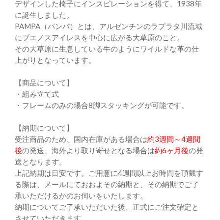
デザインした椅子にインスピレーションを得て、1938年
に誕生しました。
PAMPA（パンパ）とは、アルゼンチンのラプラタ川流域
にブエノスアイレスを中心に広がる大草原のこと。
その大草原に生息している牛のようにワイルドな革の仕
上がりとなっています。
【商品について】
・組み立て式
・フレームのみの場合8脚スタッキングが可能です。
【納期について】
受注商品のため、国内在庫がある場合は
約3週間～4週間
後
の発送、海外より取り寄せとなる場合は
約6ヶ月後
の発
送となります。
上記納期は目安です。ご用意に4週間以上お時間を頂戴す
る際は、メールにておおよその納期と、その納期でご了
承いただけるかのお伺いをいたします。
納期についてご了承いただいた後、正式にご注文確定と
させていただきます。