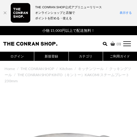
THE CONRAN SHOP公式アプリニューリリース
オンラインショップと店舗で
表示する
ポイントを貯める・使える
詳細検索はこちら
小物 15,000円以上で配送無料！
(
0
)
ログイン
新規登録
カテゴリ
ご利用ガイド
Home
/
THE CONRAN SHOP
/
Kitchen
/
キッチンツール
/
クッキングツ
ール
/
THE CONRAN SHOP KINTO（キントー）KAKOMI スチームプレート
230mm