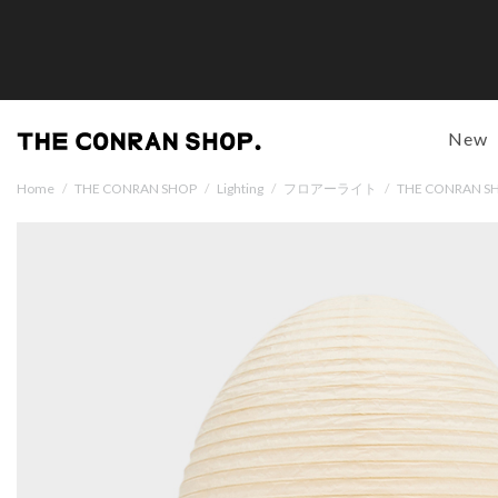
New
Home
/
THE CONRAN SHOP
/
Lighting
/
フロアーライト
/
THE CONRAN