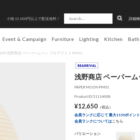
小物 15,000円以上で配送無料！
詳細検
Event & Campaign
Furniture
Lighting
Kitchen
Bath
 SHOP 浅野商店 ペーパームーン フロアライト PM01
浅野商店 ペーパームー
PAPER MOON PM01
Product ID:51114008
¥12,650
（税込）
会員ランクに応じて 最大1150ポイン
会員ランクについては
こちら
バリエーション