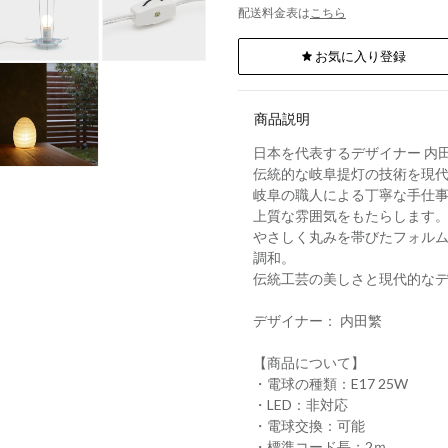
配送料金表は
こちら
お気に入り登録
商品説明
日本を代表するデザイナー 内田繁
伝統的な岐阜提灯の技術を現
岐阜の職人による丁寧な手仕
上質な雰囲気をもたらします
やさしく丸みを帯びたフォル
調和。
伝統工芸の美しさと現代的な
デザイナー： 内田繁
【商品について】
・電球の種類：E17 25W
・LED：非対応
・電球交換：可能
・標準コード長：2ｍ