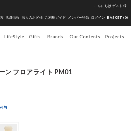
こんにちは
ゲスト
様
索
店舗情報
法人のお客様
ご利用ガイド
メンバー登録
ログイン
BASKET (
0
)
LifeStyle
Gifts
Brands
Our Contents
Projects
ン フロアライト PM01
ト付与