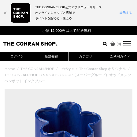
THE CONRAN SHOP公式アプリニューリリース
オンラインショップと店舗で
表示する
ポイントを貯める・使える
詳細検索はこちら
小物 15,000円以上で配送無料！
(
0
)
ログイン
新規登録
カテゴリ
ご利用ガイド
Home
/
THE CONRAN SHOP
/
LifeStyle
/
The Conran Shop オリジナル
/
THE CONRAN SHOP TCS X SUPERGROUP（スーパーグループ）オッドメンツ
ペンポット インクブルー