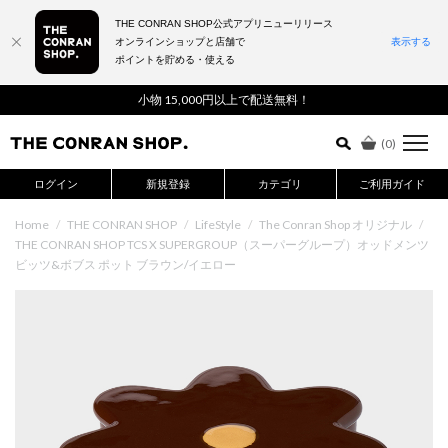
THE CONRAN SHOP公式アプリニューリリース
オンラインショップと店舗で
表示する
ポイントを貯める・使える
詳細検索はこちら
小物 15,000円以上で配送無料！
(
0
)
ログイン
新規登録
カテゴリ
ご利用ガイド
Home
/
THE CONRAN SHOP
/
LifeStyle
/
The Conran Shop オリジナル
/
THE CONRAN SHOP TCS X SUPERGROUP（スーパーグループ）オッドメンツ
ビッツ&ボブス ポット ブラウン/イエロー