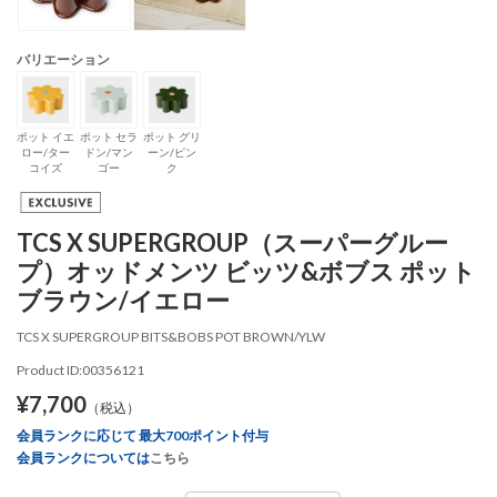
バリエーション
ポット イエ
ポット セラ
ポット グリ
ロー/ター
ドン/マン
ーン/ピン
コイズ
ゴー
ク
TCS X SUPERGROUP（スーパーグルー
プ）オッドメンツ ビッツ&ボブス ポット
ブラウン/イエロー
TCS X SUPERGROUP BITS&BOBS POT BROWN/YLW
Product ID:00356121
¥7,700
（税込）
会員ランクに応じて 最大700ポイント付与
会員ランクについては
こちら