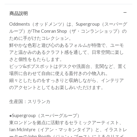
商品説明
Oddments（オッドメンツ）は、Supergroup（スーパーグ
ループ）がThe Conran Shop（ザ・コンランショップ）の
ために手がけたコレクション。
鮮やかな色彩と遊び心のあるフォルムが特徴で、ユーモ
アと温かみのあるクラフト感を通して、日常空間に楽し
さと個性をもたらします。
ビッツ&ボブスポットはデスクや洗面台、玄関など、置く
場所に合わせて自由に使える蓋付きの小物入れ。
細々としたものをすっきりと収納しながら、インテリア
のアクセントとしてもお楽しみいただけます。
生産国：スリランカ
●Supergroup（スーパーグループ）
東ロンドンを拠点に活動するセラミックアーティスト、
Ian McIntyre（イアン・マッキンタイア）と、イラストレ
ーターのJohn Booth（ジョン・ブース）によるクリエイ