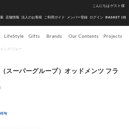
こんにちは
ゲスト
様
索
店舗情報
法人のお客様
ご利用ガイド
メンバー登録
ログイン
BASKET (
0
)
LifeStyle
Gifts
Brands
Our Contents
Projects
ー インク/ブルー
GROUP（スーパーグループ）オッドメンツ フラ
E
ト付与