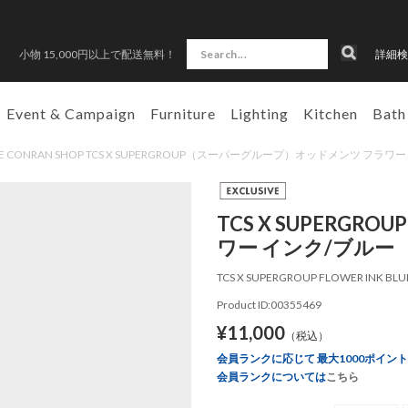
小物 15,000円以上で配送無料！
詳細検
Event & Campaign
Furniture
Lighting
Kitchen
Bath
E CONRAN SHOP TCS X SUPERGROUP（スーパーグループ）オッドメンツ フラワ
TCS X SUPER
ワー インク/ブルー
TCS X SUPERGROUP FLOWER INK BLU
Product ID:00355469
¥11,000
（税込）
会員ランクに応じて 最大1000ポイン
会員ランクについては
こちら