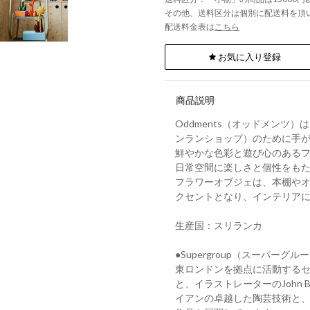
その他、送料区分は個別に配送料を頂
配送料金表は
こちら
お気に入り登録
商品説明
Oddments（オッドメンツ）は、
ンランショップ）のために手
鮮やかな色彩と遊び心のある
日常空間に楽しさと個性をも
フラワーオブジェは、本棚や
クセントとなり、インテリア
生産国：スリランカ
●Supergroup（スーパーグル
東ロンドンを拠点に活動するセラ
と、イラストレーターのJohn
イアンの卓越した陶芸技術と