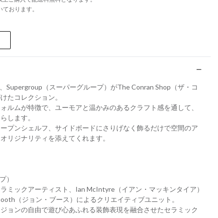
いております。
Supergroup（スーパーグループ）がThe Conran Shop（ザ・コ
がけたコレクション。
フォルムが特徴で、ユーモアと温かみのあるクラフト感を通して、
たらします。
オープンシェルフ、サイドボードにさりげなく飾るだけで空間のア
にオリジナリティを添えてくれます。
ープ）
ミックアーティスト、Ian McIntyre（イアン・マッキンタイア）
 Booth（ジョン・ブース）によるクリエイティブユニット。
、ジョンの自由で遊び心あふれる装飾表現を融合させたセラミック