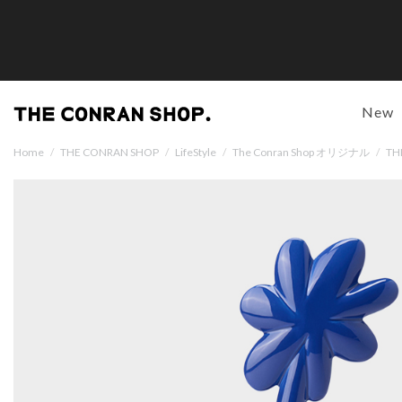
New
Home
/
THE CONRAN SHOP
/
LifeStyle
/
The Conran Shop オリジナル
/
TH