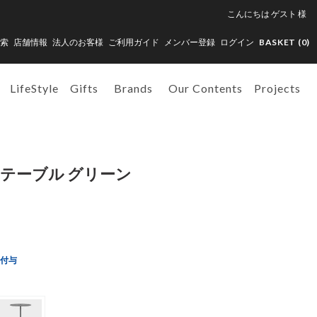
こんにちは
ゲスト
様
索
店舗情報
法人のお客様
ご利用ガイド
メンバー登録
ログイン
BASKET (
0
)
LifeStyle
Gifts
Brands
Our Contents
Projects
ドテーブル グリーン
ト付与