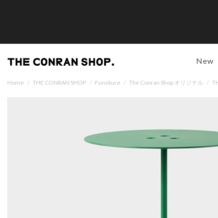
New
Home
/
THE CONRAN SHOP
/
Furniture
/
The Conran Shop オリジナル
/
T