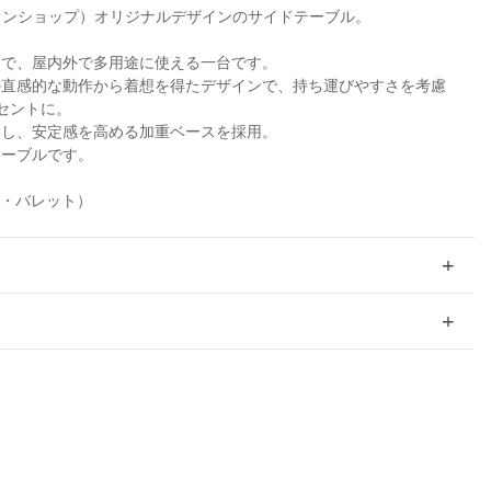
（ザ・コンランショップ）オリジナルデザインのサイドテーブル。
的で、屋内外で多用途に使える一台です。
の直感的な動作から着想を得たデザインで、持ち運びやすさを考慮
セントに。
用し、安定感を高める加重ベースを採用。
テーブルです。
t（ルイ・バレット）