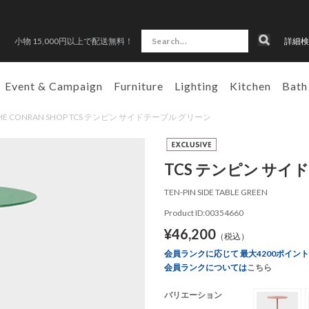
小物 15,000円以上で配送無料！
詳細検
Event & Campaign
Furniture
Lighting
Kitchen
Bath
HE CONRAN SHOP TCS テンピン サイドテーブル グリーン
TCS テンピン サイ
TEN-PIN SIDE TABLE GREEN
Product ID:00354660
¥46,200
（税込）
会員ランクに応じて 最大4200ポイン
会員ランクについては
こちら
バリエーション