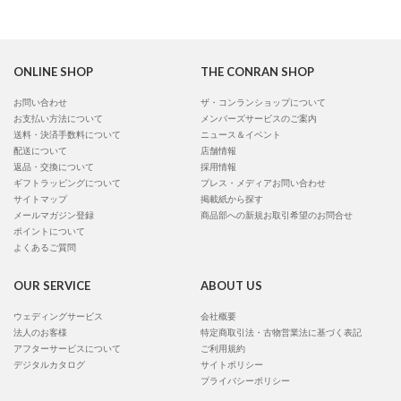
ONLINE SHOP
THE CONRAN SHOP
お問い合わせ
ザ・コンランショップについて
お支払い方法について
メンバーズサービスのご案内
送料・決済手数料について
ニュース＆イベント
配送について
店舗情報
返品・交換について
採用情報
ギフトラッピングについて
プレス・メディアお問い合わせ
サイトマップ
掲載紙から探す
メールマガジン登録
商品部への新規お取引希望のお問合せ
ポイントについて
よくあるご質問
OUR SERVICE
ABOUT US
ウェディングサービス
会社概要
法人のお客様
特定商取引法・古物営業法に基づく表記
アフターサービスについて
ご利用規約
デジタルカタログ
サイトポリシー
プライバシーポリシー