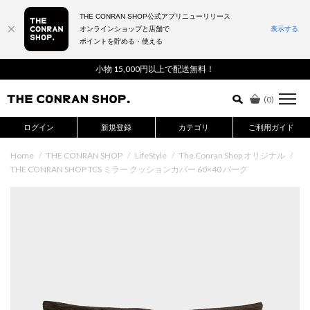
THE CONRAN SHOP公式アプリニューリリース
オンラインショップと店舗で
表示する
ポイントを貯める・使える
詳細検索はこちら
小物 15,000円以上で配送無料！
(
0
)
ログイン
新規登録
カテゴリ
ご利用ガイド
Home
/
THE CONRAN SHOP
/
LifeStyle
/
The Conran Shop オリジナル
/
THE CONRAN SHOP TCS ミラー クッションカバー 60×40 バーク