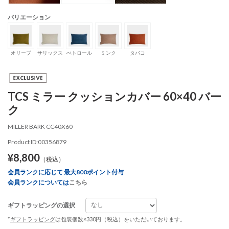
バリエーション
オリーブ
サリックス
ぺトロール
ミンク
タバコ
TCS ミラー クッションカバー 60×40 バー
ク
MILLER BARK CC40X60
Product ID:00356879
¥8,800
（税込）
会員ランクに応じて 最大800ポイント付与
会員ランクについては
こちら
ギフトラッピングの選択
*
ギフトラッピング
は包装個数×330円（税込）をいただいております。