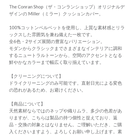
The Conran Shop（ザ・コンランショップ）オリジナルデ
ザインの Miller（ミラー）クッションカバー。
100%コットンベルベットを使用し、上質な素材感とリラ
ックスした雰囲気を兼ね備えた一枚です。
全6色・2サイズ展開の豊富なバリエーション。
モダンからクラシックまでさまざまなインテリアに調和
するニュートラルトーンから、空間のアクセントとなる
鮮やかなカラーまで幅広く取り揃えています。
【クリーニングについて】
ドライクリーニングのみ可能です。直射日光による変色
の恐れがあるため、お避けください。
【商品について】
天然素材ならではのネップや織りムラ、多少の色差があ
りますが、こちらは製品の持つ個性と捉えており、返
品・交換の対象とはなりません。ご理解いただき、ご購
入くださいますよう、よろしくお願い申し上げます。素