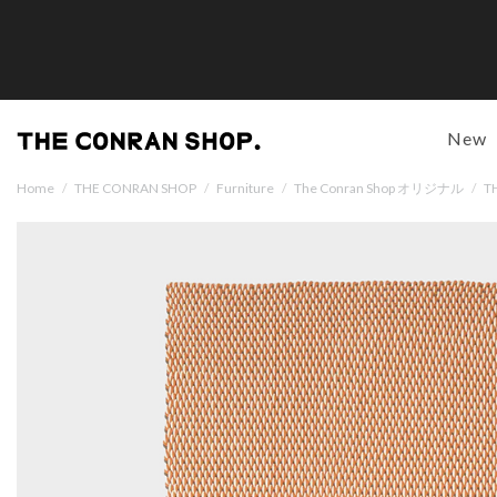
New
Home
/
THE CONRAN SHOP
/
Furniture
/
The Conran Shop オリジナル
/
T