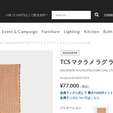
小物 15,000円以上で配送無料！
詳細検
Event & Campaign
Furniture
Lighting
Kitchen
Bath
HE CONRAN SHOP TCS マクラメ ラグ ラスト＆チャコール 170×240
TCS マクラメ ラグ 
MACRAME RUG RUST&CHARCOAL 17
Product ID:00357159
¥77,000
（税込）
会員ランクに応じて 最大7000ポイン
会員ランクについては
こちら
バリエーション