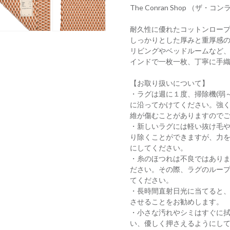
The Conran Shop 
耐久性に優れたコットンロー
しっかりとした厚みと重厚感
リビングやベッドルームなど、
インドで一枚一枚、丁寧に手
【お取り扱いについて】
・ラグは週に１度、掃除機(弱
に沿ってかけてください。強
維が傷むことがありますので
・新しいラグには軽い抜け毛
り除くことができますが、力
にしてください。
・糸のほつれは不良ではあり
ださい。その際、ラグのルー
てください。
・長時間直射日光に当てると
させることをお勧めします。
・小さな汚れやシミはすぐに
い、優しく押さえるようにし