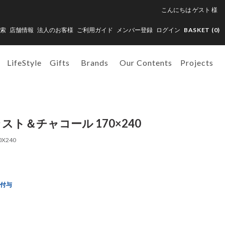
こんにちは
ゲスト
様
索
店舗情報
法人のお客様
ご利用ガイド
メンバー登録
ログイン
BASKET (
0
)
LifeStyle
Gifts
Brands
Our Contents
Projects
ラスト＆チャコール 170×240
0X240
ト付与