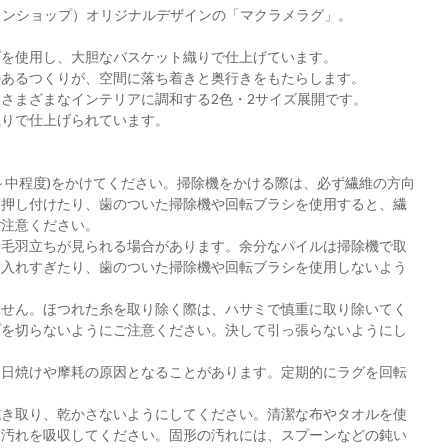
（ザ・コンランショップ）オリジナルデザインの「マクラメラグ」。
プを使用し、大胆なバスケット織りで仕上げています。
のあるつくりが、空間に落ち着きと奥行きをもたらします。
さまざまなインテリアに調和する2色・2サイズ展開です。
織りで仕上げられています。
～中程度)をかけてください。掃除機をかける際は、必ず繊維の方向
く押し付けたり、歯のついた掃除機や回転ブラシを使用すると、繊
ご注意ください。
や毛羽立ちが見られる場合があります。余分なパイルは掃除機で取
を入れすぎたり、歯のついた掃除機や回転ブラシを使用しないよう
ません。ほつれた糸を取り除く際は、ハサミで慎重に取り除いてく
プを切らないようにご注意ください。決して引っ張らないようにし
、日焼けや摩耗の原因となることがあります。定期的にラグを回転
拭き取り、乾かさないようにしてください。清潔な布やタオルを使
て汚れを吸収してください。固形の汚れには、スプーンなどの鈍い