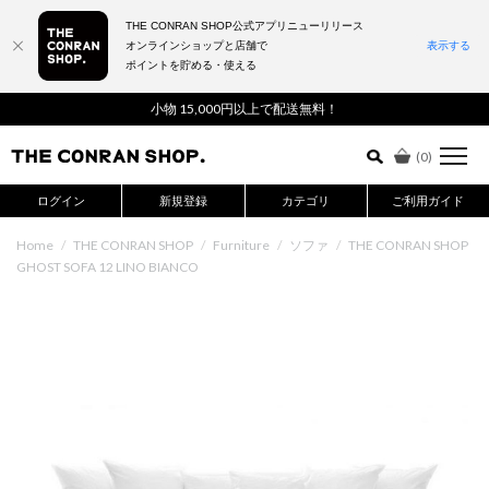
THE CONRAN SHOP公式アプリニューリリース
オンラインショップと店舗で
表示する
ポイントを貯める・使える
詳細検索はこちら
小物 15,000円以上で配送無料！
(
0
)
ログイン
新規登録
カテゴリ
ご利用ガイド
Home
/
THE CONRAN SHOP
/
Furniture
/
ソファ
/
THE CONRAN SHOP
GHOST SOFA 12 LINO BIANCO