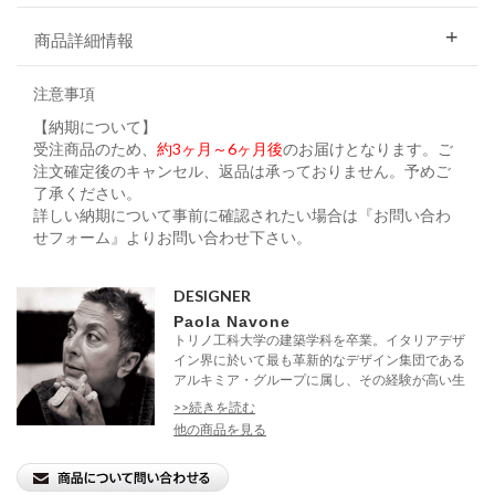
商品詳細情報
注意事項
【納期について】
受注商品のため、
約3ヶ月～6ヶ月後
のお届けとなります。ご
注文確定後のキャンセル、返品は承っておりません。予めご
了承ください。
詳しい納期について事前に確認されたい場合は『お問い合わ
せフォーム』よりお問い合わせ下さい。
DESIGNER
Paola Navone
トリノ工科大学の建築学科を卒業。イタリアデザ
イン界に於いて最も革新的なデザイン集団である
アルキミア・グループに属し、その経験が高い生
産性...
>>続きを読む
他の商品を見る