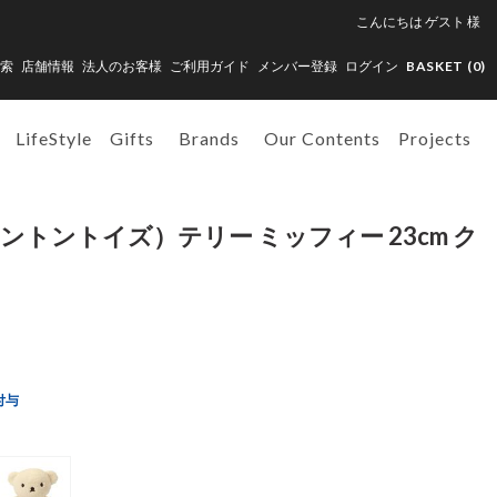
こんにちは
ゲスト
様
索
店舗情報
法人のお客様
ご利用ガイド
メンバー登録
ログイン
BASKET (
0
)
LifeStyle
Gifts
Brands
Our Contents
Projects
（ボントントイズ）テリー ミッフィー 23cm ク
付与