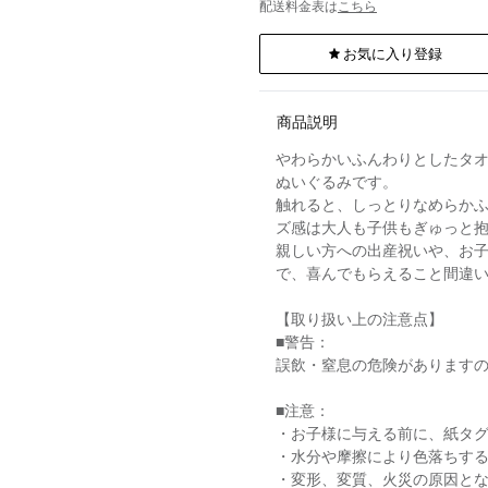
配送料金表は
こちら
お気に入り登録
商品説明
やわらかいふんわりとしたタ
ぬいぐるみです。
触れると、しっとりなめらか
ズ感は大人も子供もぎゅっと
親しい方への出産祝いや、お
で、喜んでもらえること間違
【取り扱い上の注意点】
■警告：
誤飲・窒息の危険がありますの
■注意：
・お子様に与える前に、紙タ
・水分や摩擦により色落ちす
・変形、変質、火災の原因と