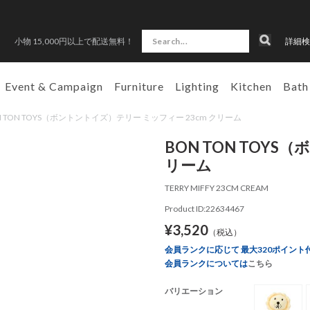
小物 15,000円以上で配送無料！
詳細検
Event & Campaign
Furniture
Lighting
Kitchen
Bath
 BON TON TOYS（ボントントイズ）テリー ミッフィー 23cm クリーム
BON TON TOYS
リーム
TERRY MIFFY 23CM CREAM
Product ID:22634467
¥3,520
（税込）
会員ランクに応じて 最大320ポイント
会員ランクについては
こちら
バリエーション