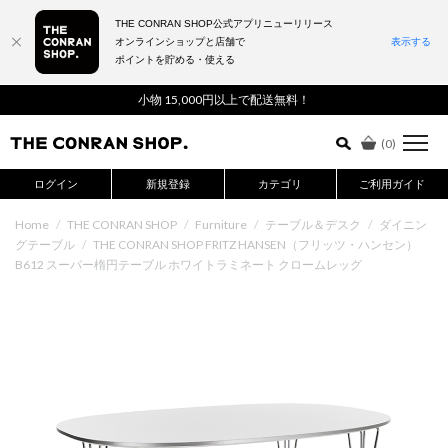
THE CONRAN SHOP公式アプリニューリリース
オンラインショップと店舗で
表示する
ポイントを貯める・使える
詳細検索はこちら
小物 15,000円以上で配送無料！
(
0
)
ログイン
新規登録
カテゴリ
ご利用ガイド
Home
/
THE CONRAN SHOP
/
Furniture
/
テーブル＆デスク
/
ダイニン
グテーブル
/
THE CONRAN SHOP FRITZ HANSEN（フリッツ・ハンセン）
B612 スーパー楕円テーブル ホワイトラミネート クロームレッグ