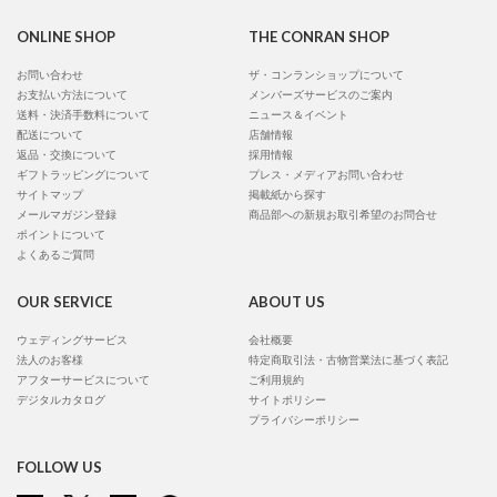
ONLINE SHOP
THE CONRAN SHOP
お問い合わせ
ザ・コンランショップについて
お支払い方法について
メンバーズサービスのご案内
送料・決済手数料について
ニュース＆イベント
配送について
店舗情報
返品・交換について
採用情報
ギフトラッピングについて
プレス・メディアお問い合わせ
サイトマップ
掲載紙から探す
メールマガジン登録
商品部への新規お取引希望のお問合せ
ポイントについて
よくあるご質問
OUR SERVICE
ABOUT US
ウェディングサービス
会社概要
法人のお客様
特定商取引法・古物営業法に基づく表記
アフターサービスについて
ご利用規約
デジタルカタログ
サイトポリシー
プライバシーポリシー
FOLLOW US