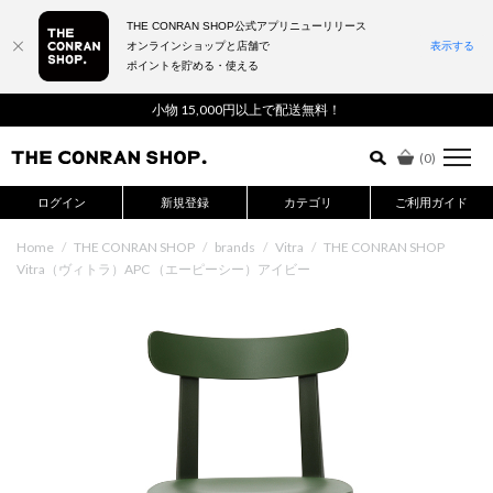
THE CONRAN SHOP公式アプリニューリリース
オンラインショップと店舗で
表示する
ポイントを貯める・使える
詳細検索はこちら
小物 15,000円以上で配送無料！
(
0
)
ログイン
新規登録
カテゴリ
ご利用ガイド
Home
/
THE CONRAN SHOP
/
brands
/
Vitra
/
THE CONRAN SHOP
Vitra（ヴィトラ）APC （エーピーシー）アイビー