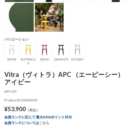
バリエーション
WHITE
BUTTERCU
BRICK
GRAPHITE
ICE GREY
P
Vitra（ヴィトラ）APC （エーピーシー）
アイビー
APC IVY
Product ID:22869203
¥53,900
（税込）
会員ランクに応じて 最大4900ポイント付与
会員ランクについては
こちら