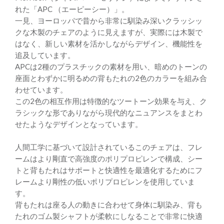
れた「APC （エーピーシー）」。
一見、ヨーロッパで昔から非常に馴染み深いクラッシッ
クな木製のチェアのように見えますが、実際には木製で
はなく、新しい素材を活かしながらデザイン、機能性を
追及しています。
APCは2種のプラスチックの素材を用い、暗めのトーンの
座面とわずかに明るめの背もたれの2色のカラーを組み合
わせています。
この2色の相互作用は特徴的なツートーン効果を与え、ク
ラシックな形でありながら現代的なニュアンスをまとわ
せたようなデザインとなっています。
人間工学に基づいて設計されているこのチェアは、フレ
ームはより剛直で高強度のポリプロピレンで構成、シー
トと背もたれはサポートと快適性を最適化するためにフ
レームより剛性の低いポリプロピレンを使用していま
す。
背もたれは座る人の動きに合わせて身体に馴染み、背も
たれのゴム製シャフトが柔軟にしなることで非常に快適