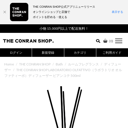
THE CONRAN SHOP公式アプリニューリリース
オンラインショップと店舗で
表示する
ポイントを貯める・使える
詳細検索はこちら
小物 15,000円以上で配送無料！
(
0
)
ログイン
新規登録
カテゴリ
ご利用ガイド
Home
/
THE CONRAN SHOP
/
Bath
/
ルームフレグランス
/
ディフュー
ザー
/
THE CONRAN SHOP LABORATORIO OLFATTIVO（ラボラトリオ オル
ファティーボ）ディフューザー ビアンコテ 500ml