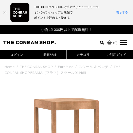
THE CONRAN SHOP公式アプリニューリリース
オンラインショップと店舗で
表示する
ポイントを貯める・使える
詳細検索はこちら
小物 15,000円以上で配送無料！
(
0
)
ログイン
新規登録
カテゴリ
ご利用ガイド
Home
/
THE CONRAN SHOP
/
Furniture
/
スツール ＆ ベンチ
/
THE
CONRAN SHOP FRAMA（フラマ）スツール01 H65