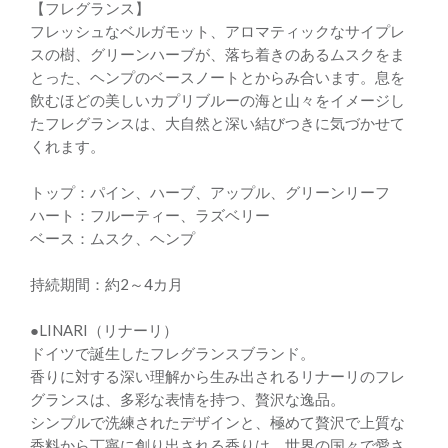
【フレグランス】
フレッシュなベルガモット、アロマティックなサイプレ
スの樹、グリーンハーブが、落ち着きのあるムスクをま
とった、ヘンプのベースノートとからみ合います。息を
飲むほどの美しいカプリブルーの海と山々をイメージし
たフレグランスは、大自然と深い結びつきに気づかせて
くれます。
トップ：パイン、ハーブ、アップル、グリーンリーフ
ハート：フルーティー、ラズベリー
ベース：ムスク、ヘンプ
持続期間：約2～4カ月
●LINARI（リナーリ）
ドイツで誕生したフレグランスブランド。
香りに対する深い理解から生み出されるリナーリのフレ
グランスは、多彩な表情を持つ、贅沢な逸品。
シンプルで洗練されたデザインと、極めて贅沢で上質な
香料から丁寧に創り出される香りは、世界の国々で愛さ