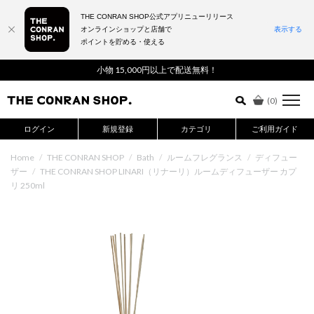
THE CONRAN SHOP公式アプリニューリリース
オンラインショップと店舗で
表示する
ポイントを貯める・使える
詳細検索はこちら
小物 15,000円以上で配送無料！
(
0
)
ログイン
新規登録
カテゴリ
ご利用ガイド
Home
/
THE CONRAN SHOP
/
Bath
/
ルームフレグランス
/
ディフュー
ザー
/
THE CONRAN SHOP LINARI（リナーリ）ルームディフューザー カプ
リ 250ml