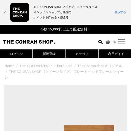
THE CONRAN SHOP公式アプリニューリリース
オンラインショップと店舗で
表示する
ポイントを貯める・使える
詳細検索はこちら
小物 15,000円以上で配送無料！
(
0
)
ログイン
新規登録
カテゴリ
ご利用ガイド
Home
/
THE CONRAN SHOP
/
Furniture
/
The Conran Shop オリジナル
/
THE CONRAN SHOP 【クイーンサイズ】プレート ベッドフレーム クイー
ン