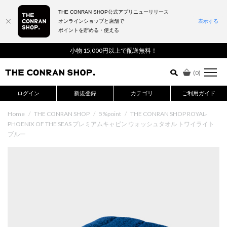
THE CONRAN SHOP公式アプリニューリリース
オンラインショップと店舗で
表示する
ポイントを貯める・使える
詳細検索はこちら
小物 15,000円以上で配送無料！
(
0
)
ログイン
新規登録
カテゴリ
ご利用ガイド
Home
/
THE CONRAN SHOP
/
5%point
/
THE CONRAN SHOP ROYAL-
PHOENIX OF THE SEAS プレミアムキャビン ウォッシュタオル トワイライト
ブルー