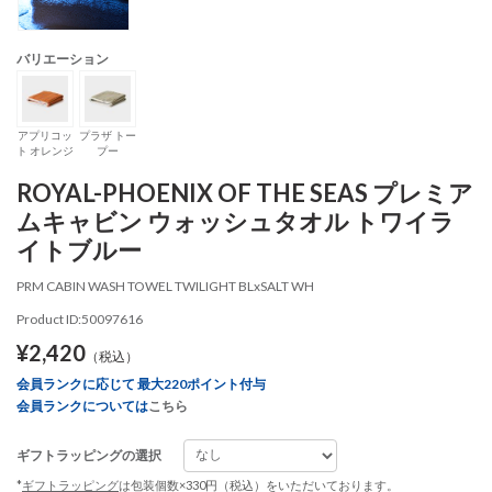
バリエーション
アプリコッ
プラザ トー
ト オレンジ
プー
ROYAL-PHOENIX OF THE SEAS プレミア
ムキャビン ウォッシュタオル トワイラ
イトブルー
PRM CABIN WASH TOWEL TWILIGHT BLxSALT WH
Product ID:50097616
¥2,420
（税込）
会員ランクに応じて 最大220ポイント付与
会員ランクについては
こちら
ギフトラッピングの選択
*
ギフトラッピング
は包装個数×330円（税込）をいただいております。