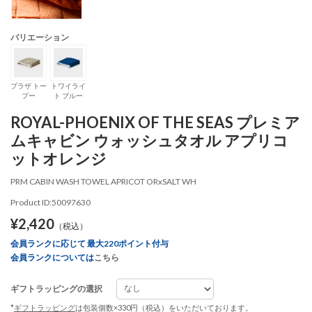
バリエーション
プラザ トー
トワイライ
プー
ト ブルー
ROYAL-PHOENIX OF THE SEAS プレミア
ムキャビン ウォッシュタオル アプリコ
ットオレンジ
PRM CABIN WASH TOWEL APRICOT ORxSALT WH
Product ID:50097630
¥2,420
（税込）
会員ランクに応じて 最大220ポイント付与
会員ランクについては
こちら
ギフトラッピングの選択
*
ギフトラッピング
は包装個数×330円（税込）をいただいております。