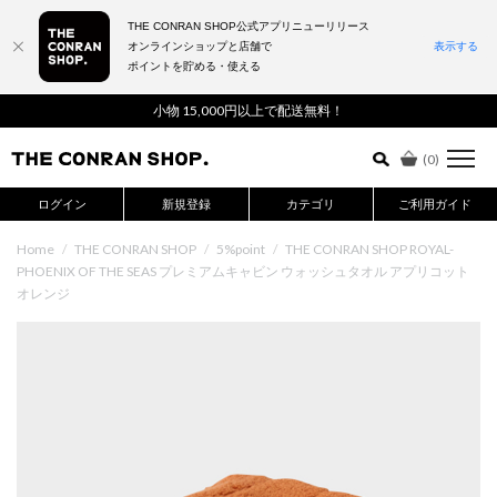
THE CONRAN SHOP公式アプリニューリリース
オンラインショップと店舗で
表示する
ポイントを貯める・使える
詳細検索はこちら
小物 15,000円以上で配送無料！
(
0
)
ログイン
新規登録
カテゴリ
ご利用ガイド
Home
/
THE CONRAN SHOP
/
5%point
/
THE CONRAN SHOP ROYAL-
PHOENIX OF THE SEAS プレミアムキャビン ウォッシュタオル アプリコット
オレンジ